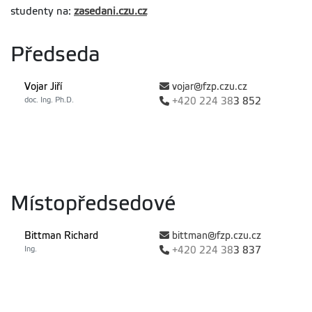
studenty na:
zasedani.czu.cz
Předseda
Vojar Jiří
vojar@fzp.czu.cz
doc. Ing. Ph.D.
+420
224 38
3 852
Místopředsedové
Bittman Richard
bittman@fzp.czu.cz
Ing.
+420
224 38
3 837