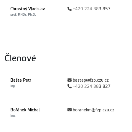
Chrastný Vladislav
+420
224 38
3 857
prof. RNDr. Ph.D.
Členové
Bašta Petr
bastap@fzp.czu.cz
Ing.
+420
224 38
3 827
Bořánek Michal
boranekm@fzp.czu.cz
Ing.