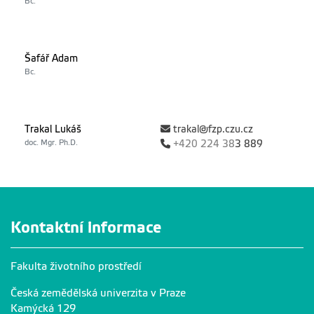
Bc.
Šafář Adam
Bc.
Trakal Lukáš
trakal@fzp.czu.cz
doc. Mgr. Ph.D.
+420
224 38
3 889
Kontaktní informace
Fakulta životního prostředí
Česká zemědělská univerzita v Praze
Kamýcká 129