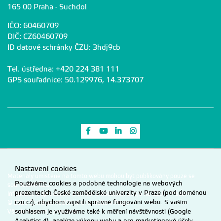
165 00 Praha - Suchdol
IČO: 60460709
DIČ: CZ60460709
ID datové schránky ČZU: 3hdj9cb
Tel. ústředna: +420 224 381 111
GPS souřadnice: 50.129976, 14.373707
Odkaz na Facebook
Odkaz na Youtube
Odkaz na LinkedIn
Odkaz na Instagram
Nastavení cookies
Materiály umístěné na tomto webu mohou být publikovány pouze se
Používáme cookies a podobné technologie na webových
souhlasem ČZU.
prezentacích České zemědělské univerzity v Praze (pod doménou
Informace o zpracování a ochraně osobních údajů na ČZU v Praze
.
czu.cz), abychom zajistili správné fungování webu. S vaším
© 2026 Česká zemědělská univerzita v Praze
souhlasem je využíváme také k měření návštěvnosti (Google
Všechna práva vyhrazena