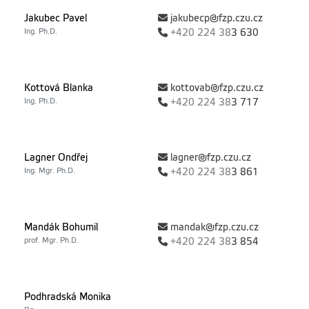
Jakubec Pavel
jakubecp@fzp.czu.cz
Ing. Ph.D.
+420
224 38
3 630
Kottová Blanka
kottovab@fzp.czu.cz
Ing. Ph.D.
+420
224 38
3 717
Lagner Ondřej
lagner@fzp.czu.cz
Ing. Mgr. Ph.D.
+420
224 38
3 861
Mandák Bohumil
mandak@fzp.czu.cz
prof. Mgr. Ph.D.
+420
224 38
3 854
Podhradská Monika