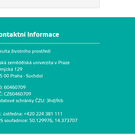
ontaktní informace
kulta životního prostředí
ská zemědělská univerzita v Praze
mýcká 129
5 00 Praha - Suchdol
O: 60460709
Č: CZ60460709
 datové schránky ČZU: 3hdj9cb
l. ústředna: +420 224 381 111
S souřadnice: 50.129976, 14.373707