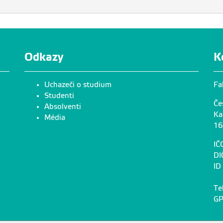
Odkazy
K
Uchazeči o studium
Fa
Studenti
Če
Absolventi
Ka
Média
16
IČ
DI
ID
Te
GP