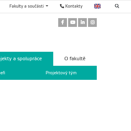
Fakulty a součásti
Kontakty
Odkaz na Facebook
Odkaz na Youtube
Odkaz na LinkedIn
Odkaz na Instag
jekty a spolupráce
O fakultě
eři
Projektový tým