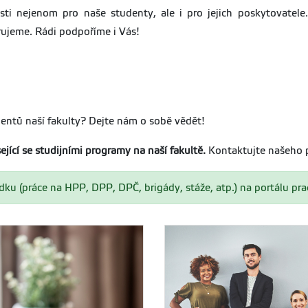
sti nejenom pro naše studenty, ale i pro jejich poskytovatele
rujeme. Rádi podpoříme i Vás!
dentů naší fakulty? Dejte nám o sobě vědět!
jící se studijními programy na naší fakultě.
Kontaktujte našeho 
ku (práce na HPP, DPP, DPČ, brigády, stáže, atp.) na portálu prac