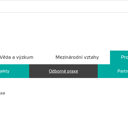
Věda a výzkum
Mezinárodní vztahy
Pro
jekty
Odborné praxe
Partn
axe