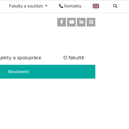
Fakulty a součásti
Kontakty
Odkaz na Facebook
Odkaz na Youtube
Odkaz na LinkedIn
Odkaz na Instag
jekty a spolupráce
O fakultě
Absolventi