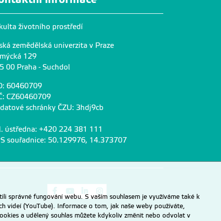
kulta životního prostředí
ská zemědělská univerzita v Praze
mýcká 129
5 00 Praha - Suchdol
O: 60460709
Č: CZ60460709
 datové schránky ČZU: 3hdj9cb
l. ústředna: +420 224 381 111
S souřadnice: 50.129976, 14.373707
Odkaz na Facebook
Odkaz na Youtube
Odkaz na LinkedIn
Odkaz na Instagram
ili správné fungování webu. S vaším souhlasem je využíváme také k
ch videí (YouTube). Informace o tom, jak naše weby používáte,
u cookies a udělený souhlas můžete kdykoliv změnit nebo odvolat v