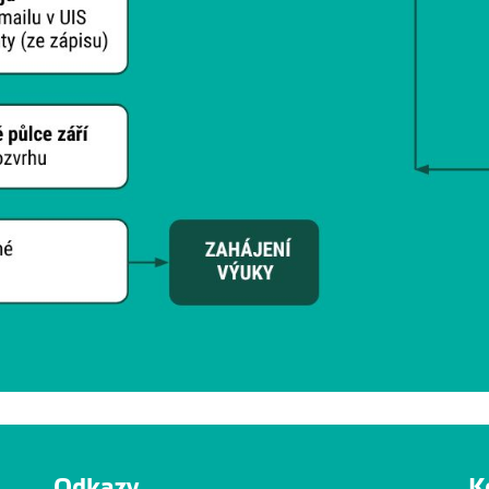
Odkazy
K