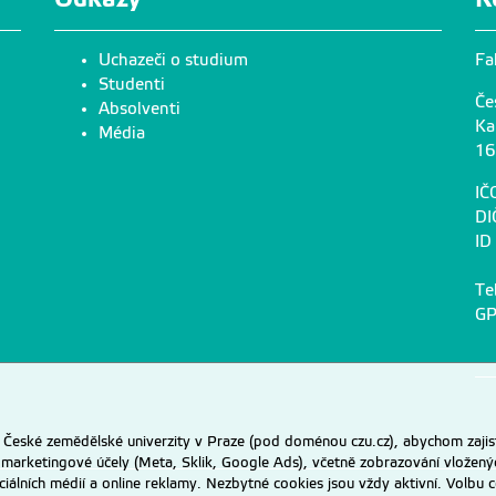
Uchazeči o studium
Fa
Studenti
Če
Absolventi
Ka
Média
16
IČ
DI
ID
Te
GP
eské zemědělské univerzity v Praze (pod doménou czu.cz), abychom zajist
 marketingové účely (Meta, Sklik, Google Ads), včetně zobrazování vložený
ociálních médií a online reklamy. Nezbytné cookies jsou vždy aktivní. Volb