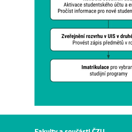
Fakulty a součásti ČZU