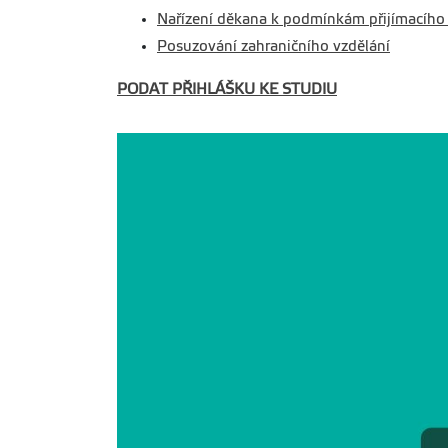
Nařízení děkana k podmínkám přijímacího 
Posuzování zahraničního vzdělání
PODAT PŘIHLÁŠKU KE STUDIU