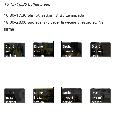
16:15–16:30 Coffee break
16:30–17:30 Shrnutí setkání & Burza nápadů
18:00–23:00 Společenský večer & večeře v restauraci Na
farmě
Druhé
Druhé
Druhé
Druhé
invazní
invazní
invazní
invazní
setkání
setkání
setkání
setkání
přivedlo na
přivedlo na
přivedlo na
přivedlo na
FŽP
FŽP
FŽP
FŽP
odborníky
odborníky
odborníky
odborníky
na invazní
na invazní
na invazní
na invazní
druhy
druhy
druhy
druhy
Druhé
Druhé
Druhé
Druhé
invazní
invazní
invazní
invazní
setkání
setkání
setkání
setkání
přivedlo na
přivedlo na
přivedlo na
přivedlo na
FŽP
FŽP
FŽP
FŽP