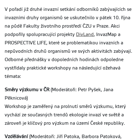
V pořadí již druhé invazní setkání odborníků zabývajících se
invazními druhy organismů se uskutečnilo v pátek 10. října
na půdě Fakulty životního prostředí ČZU v Praze. Akci
podpořily spolupracující projekty
DivLand
, InvazMap a
PROSPECTIVE LIFE, které se problematikou invazních a
nepůvodních druhů organismů ve svých aktivitách zabývají.
Odborné přednášky v dopoledních hodinách odpoledne
vystřídaly praktické workshopy na následující ožehavá
témata:
Směry výzkumu v ČR
(Moderátoři: Petr Pyšek, Jana
Pěknicová)
Workshop je zaměřený na prolnutí směrů výzkumu, který
vychází ze současných trendů ekologie invazí ve světě a
zároveň je klíčový pro výzkum na území České republiky.
Vzdělávání
(Moderátoři: Jiří Patoka, Barbora Patoková,