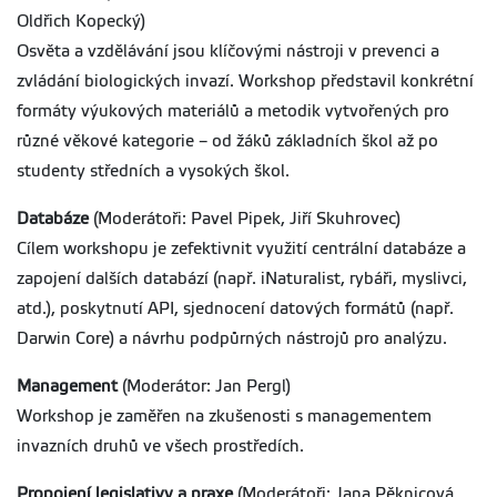
Oldřich Kopecký)
Osvěta a vzdělávání jsou klíčovými nástroji v prevenci a
zvládání biologických invazí. Workshop představil konkrétní
formáty výukových materiálů a metodik vytvořených pro
různé věkové kategorie – od žáků základních škol až po
studenty středních a vysokých škol.
Databáze
(Moderátoři: Pavel Pipek, Jiří Skuhrovec)
Cílem workshopu je zefektivnit využití centrální databáze a
zapojení dalších databází (např. iNaturalist, rybáři, myslivci,
atd.), poskytnutí API, sjednocení datových formátů (např.
Darwin Core) a návrhu podpůrných nástrojů pro analýzu.
Management
(Moderátor: Jan Pergl)
Workshop je zaměřen na zkušenosti s managementem
invazních druhů ve všech prostředích.
Propojení legislativy a praxe
(Moderátoři: Jana Pěknicová,