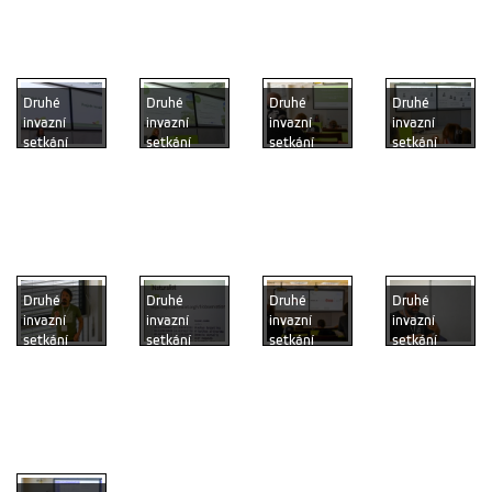
odborníky
odborníky
odborníky
odborníky
na invazní
na invazní
na invazní
na invazní
druhy
druhy
druhy
druhy
Druhé
Druhé
Druhé
Druhé
invazní
invazní
invazní
invazní
setkání
setkání
setkání
setkání
přivedlo na
přivedlo na
přivedlo na
přivedlo na
FŽP
FŽP
FŽP
FŽP
odborníky
odborníky
odborníky
odborníky
na invazní
na invazní
na invazní
na invazní
druhy
druhy
druhy
druhy
Druhé
Druhé
Druhé
Druhé
invazní
invazní
invazní
invazní
setkání
setkání
setkání
setkání
přivedlo na
přivedlo na
přivedlo na
přivedlo na
FŽP
FŽP
FŽP
FŽP
odborníky
odborníky
odborníky
odborníky
na invazní
na invazní
na invazní
na invazní
druhy
druhy
druhy
druhy