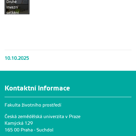
Druhé
invazní
setkání
přivedlo na
FŽP
odborníky
na invazní
druhy
10.10.2025
Kontaktní informace
Fakulta životního prostředí
Česká zemědělská univerzita v Praze
Kamýcká 129
165 00 Praha - Suchdol