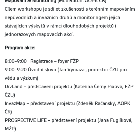
Mapování & Monitoring
(Moderátoři: AOPK ČR)
Cílem workshopu je sdílet zkušenosti s terénním mapováním
nepůvodních a invazních druhů a monitoringem jejich
stávajících výskytů v rámci dlouhodobých projektů i
jednorázových mapovacích akcí.
Program akce:
8:00–9:00
Registrace – foyer FŽP
9:00–9:20 Úvodní slovo (Jan Vymazal, prorektor ČZU pro
vědu a výzkum)
DivLand – představení projektu (Kateřina Černý Pixová, FŽP
ČZU)
InvazMap – představení projektu (Zdeněk Račanský, AOPK
ČR)
PROSPECTIVE LIFE – představení projektu (Jana Fuglíková,
MŽP)