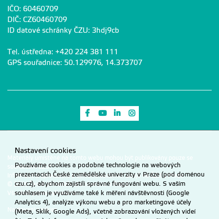
IČO: 60460709
DIČ: CZ60460709
ID datové schránky ČZU: 3hdj9cb
Tel. ústředna: +420 224 381 111
GPS souřadnice: 50.129976, 14.373707
Odkaz na Facebook
Odkaz na Youtube
Odkaz na LinkedIn
Odkaz na Instagram
Nastavení cookies
Materiály umístěné na tomto webu mohou být publikovány pouze se
Používáme cookies a podobné technologie na webových
souhlasem ČZU.
prezentacích České zemědělské univerzity v Praze (pod doménou
Informace o zpracování a ochraně osobních údajů na ČZU v Praze
.
czu.cz), abychom zajistili správné fungování webu. S vaším
© 2026 Česká zemědělská univerzita v Praze
souhlasem je využíváme také k měření návštěvnosti (Google
Všechna práva vyhrazena
Analytics 4), analýze výkonu webu a pro marketingové účely
Nastavení cookies
(Meta, Sklik, Google Ads), včetně zobrazování vložených videí