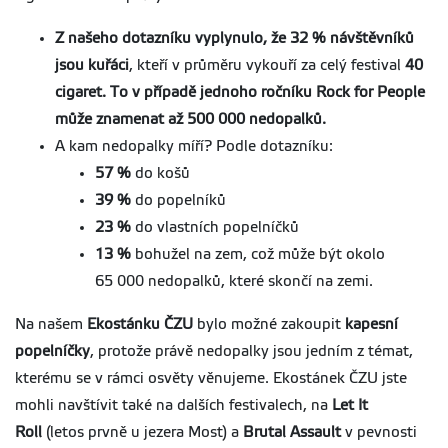
Z našeho dotazníku vyplynulo, že 32 % návštěvníků
jsou kuřáci
, kteří v průměru vykouří za celý festival
40
cigaret. To v případě jednoho ročníku Rock for People
může znamenat až 500 000 nedopalků.
A kam nedopalky míří? Podle dotazníku:
57 %
do košů
39 %
do popelníků
23 %
do vlastních popelníčků
13 %
bohužel na zem, což může být okolo
65 000 nedopalků, které skončí na zemi.
Na našem
Ekostánku ČZU
bylo možné zakoupit
kapesní
popelníčky
, protože právě nedopalky jsou jedním z témat,
kterému se v rámci osvěty věnujeme. Ekostánek ČZU jste
mohli navštívit také na dalších festivalech, na
Let It
Roll
(letos prvně u jezera Most) a
Brutal Assault
v pevnosti