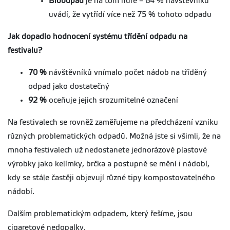
Bioodpad
je na tom hůře – 64 % návštěvníků
uvádí, že vytřídí více než 75 % tohoto odpadu
Jak dopadlo hodnocení systému třídění odpadu na
festivalu?
70 %
návštěvníků vnímalo počet nádob na tříděný
odpad jako dostatečný
92 %
oceňuje jejich srozumitelné označení
Na festivalech se rovněž zaměřujeme na předcházení vzniku
různých problematických odpadů. Možná jste si všimli, že na
mnoha festivalech už nedostanete jednorázové plastové
výrobky jako kelímky, brčka a postupně se mění i nádobí,
kdy se stále častěji objevují různé tipy kompostovatelného
nádobí.
Dalším problematickým odpadem, který řešíme, jsou
cigaretové nedopalky.