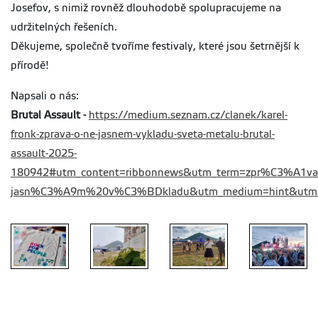
Josefov, s nimiž rovněž dlouhodobě spolupracujeme na
udržitelných řešeních.
Děkujeme, společně tvoříme festivaly, které jsou šetrnější k
přírodě!
Napsali o nás:
Brutal Assault -
https://medium.seznam.cz/clanek/karel-
fronk-zprava-o-ne-jasnem-vykladu-sveta-metalu-brutal-
assault-2025-
180942#utm_content=ribbonnews&utm_term=zpr%C3%A1v
jasn%C3%A9m%20v%C3%BDkladu&utm_medium=hint&utm_so
Výzkum na
Výzkum na
Výzkum na
Výzkum na
festivalu
festivalu
festivalu
festivalu
Rock for
Rock for
Rock for
Rock for