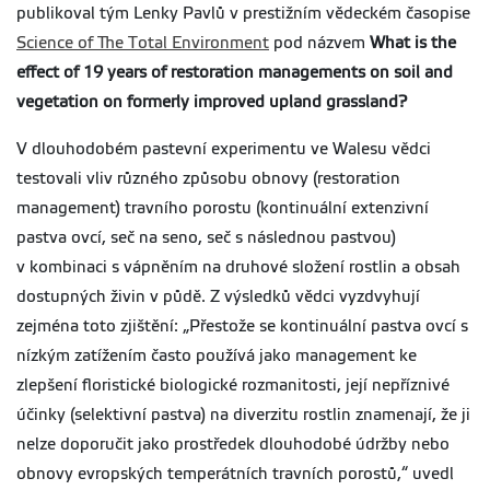
publikoval tým Lenky Pavlů v prestižním vědeckém časopise
Science of The Total Environment
pod názvem
What is the
effect of 19 years of restoration managements on soil and
vegetation on formerly improved upland grassland?
V dlouhodobém pastevní experimentu ve Walesu vědci
testovali vliv různého způsobu obnovy (restoration
management) travního porostu (kontinuální extenzivní
pastva ovcí, seč na seno, seč s následnou pastvou)
v kombinaci s vápněním na druhové složení rostlin a obsah
dostupných živin v půdě. Z výsledků vědci vyzdvyhují
zejména toto zjištění: „Přestože se kontinuální pastva ovcí s
nízkým zatížením často používá jako management ke
zlepšení floristické biologické rozmanitosti, její nepříznivé
účinky (selektivní pastva) na diverzitu rostlin znamenají, že ji
nelze doporučit jako prostředek dlouhodobé údržby nebo
obnovy evropských temperátních travních porostů,“ uvedl