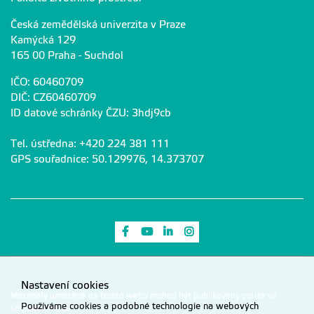
Česká zemědělská univerzita v Praze
Kamýcká 129
165 00 Praha - Suchdol
IČO: 60460709
DIČ: CZ60460709
ID datové schránky ČZU: 3hdj9cb
Tel. ústředna: +420 224 381 111
GPS souřadnice: 50.129976, 14.373707
Odkaz na Facebook
Odkaz na Youtube
Odkaz na LinkedIn
Odkaz na Instagram
Nastavení cookies
Materiály umístěné na tomto webu mohou být publikovány pouze se
Používáme cookies a podobné technologie na webových
souhlasem ČZU.