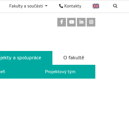
Fakulty a součásti
Kontakty
Odkaz na Facebook
Odkaz na Youtube
Odkaz na LinkedIn
Odkaz na Instag
jekty a spolupráce
O fakultě
eři
Projektový tým