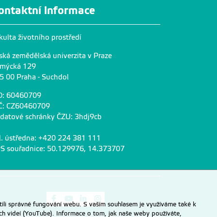
ontaktní informace
kulta životního prostředí
ská zemědělská univerzita v Praze
mýcká 129
5 00 Praha - Suchdol
O: 60460709
Č: CZ60460709
 datové schránky ČZU: 3hdj9cb
l. ústředna: +420 224 381 111
S souřadnice: 50.129976, 14.373707
Odkaz na Facebook
Odkaz na Youtube
Odkaz na LinkedIn
Odkaz na Instagram
ili správné fungování webu. S vaším souhlasem je využíváme také k
ch videí (YouTube). Informace o tom, jak naše weby používáte,