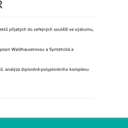
R
ektů přijatých do veřejných soutěží ve výzkumu,
Dagsson Waldhauserovou a Syntetická a
idů: analýza diploidně-polyploidního komplexu