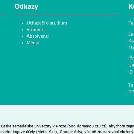
Odkazy
K
Uchazeči o studium
Fa
Studenti
Če
Absolventi
Ka
Média
16
IČ
DI
ID
Te
GP
eské zemědělské univerzity v Praze (pod doménou czu.cz), abychom zajist
 marketingové účely (Meta, Sklik, Google Ads), včetně zobrazování vložený