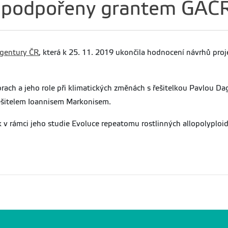
P podpořeny grantem GAČ
gentury ČR
, která k 25. 11. 2019 ukončila hodnocení návrhů proj
 prach a jeho role při klimatických změnách s řešitelkou Pavlou 
řešitelem Ioannisem Markonisem.
k v rámci jeho studie Evoluce repeatomu rostlinných allopolyplo