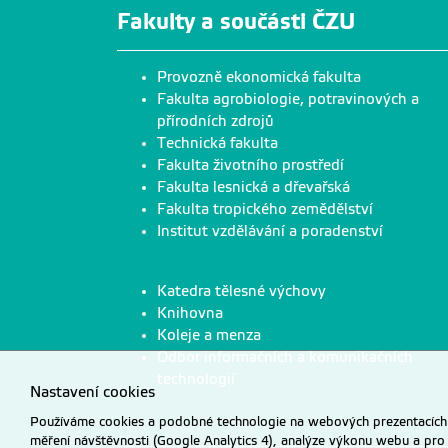
Fakulty a součásti ČZU
Provozně ekonomická fakulta
Fakulta agrobiologie, potravinových a
přírodních zdrojů
Technická fakulta
Fakulta životního prostředí
Fakulta lesnická a dřevařská
Fakulta tropického zemědělství
Institut vzdělávání a poradenství
Katedra tělesné výchovy
Knihovna
Koleje a menza
Odbor informačních a komunikačních
technologií
Nastavení cookies
Používáme cookies a podobné technologie na webových prezentacích Č
měření návštěvnosti (Google Analytics 4), analýze výkonu webu a pro