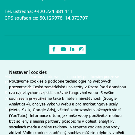
Tel. ústředna: +420 224 381 111
GPS souřadnice: 50.129976, 14.373707
Odkaz na Facebook
Odkaz na Youtube
Odkaz na LinkedIn
Odkaz na Instagram
Nastavení cookies
Materiály umístěné na tomto webu mohou být publikovány pouze se
Používáme cookies a podobné technologie na webových
souhlasem ČZU.
prezentacích České zemědělské univerzity v Praze (pod doménou
Informace o zpracování a ochraně osobních údajů na ČZU v Praze
.
czu.cz), abychom zajistili správné fungování webu. S vaším
© 2026 Česká zemědělská univerzita v Praze
souhlasem je využíváme také k měření návštěvnosti (Google
Všechna práva vyhrazena
Analytics 4), analýze výkonu webu a pro marketingové účely
Nastavení cookies
(Meta, Sklik, Google Ads), včetně zobrazování vložených videí
(YouTube). Informace o tom, jak naše weby používáte, mohou
být sdíleny s našimi partnery působícími v oblasti analytiky,
sociálních médií a online reklamy. Nezbytné cookies jsou vždy
aktivní. Volbu cookies a udělený souhlas můžete kdykoliv změnit