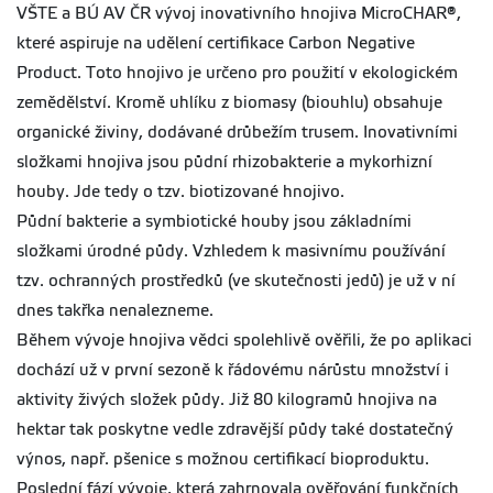
VŠTE a BÚ AV ČR vývoj inovativního hnojiva MicroCHAR®,
které aspiruje na udělení certifikace Carbon Negative
Product. Toto hnojivo je určeno pro použití v ekologickém
zemědělství. Kromě uhlíku z biomasy (biouhlu) obsahuje
organické živiny, dodávané drůbežím trusem. Inovativními
složkami hnojiva jsou půdní rhizobakterie a mykorhizní
houby. Jde tedy o tzv. biotizované hnojivo.
Půdní bakterie a symbiotické houby jsou základními
složkami úrodné půdy. Vzhledem k masivnímu používání
tzv. ochranných prostředků (ve skutečnosti jedů) je už v ní
dnes takřka nenalezneme.
Během vývoje hnojiva vědci spolehlivě ověřili, že po aplikaci
dochází už v první sezoně k řádovému nárůstu množství i
aktivity živých složek půdy. Již 80 kilogramů hnojiva na
hektar tak poskytne vedle zdravější půdy také dostatečný
výnos, např. pšenice s možnou certifikací bioproduktu.
Poslední fází vývoje, která zahrnovala ověřování funkčních