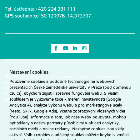
Tel. ústředna: +420 224 381 111
GPS souřadnice: 50.129976, 14.373707
Odkaz na Facebook
Odkaz na Youtube
Odkaz na LinkedIn
Odkaz na Instagram
Nastavení cookies
Materiály umístěné na tomto webu mohou být publikovány pouze se
Používáme cookies a podobné technologie na webových
souhlasem ČZU.
prezentacích České zemědělské univerzity v Praze (pod doménou
Informace o zpracování a ochraně osobních údajů na ČZU v Praze
.
czu.cz), abychom zajistili správné fungování webu. S vaším
© 2026 Česká zemědělská univerzita v Praze
souhlasem je využíváme také k měření návštěvnosti (Google
Všechna práva vyhrazena
Analytics 4), analýze výkonu webu a pro marketingové účely
Nastavení cookies
(Meta, Sklik, Google Ads), včetně zobrazování vložených videí
(YouTube). Informace o tom, jak naše weby používáte, mohou
být sdíleny s našimi partnery působícími v oblasti analytiky,
sociálních médií a online reklamy. Nezbytné cookies jsou vždy
aktivní. Volbu cookies a udělený souhlas můžete kdykoliv změnit