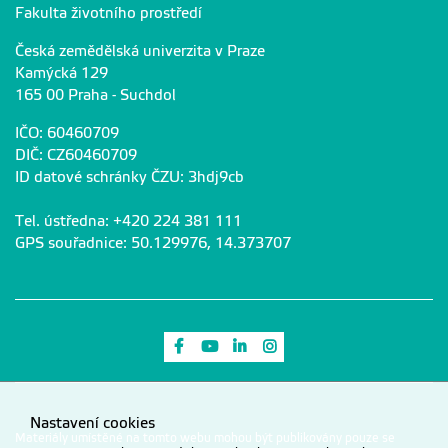
Fakulta životního prostředí
Česká zemědělská univerzita v Praze
Kamýcká 129
165 00 Praha - Suchdol
IČO: 60460709
DIČ: CZ60460709
ID datové schránky ČZU: 3hdj9cb
Tel. ústředna: +420 224 381 111
GPS souřadnice: 50.129976, 14.373707
Odkaz na Facebook
Odkaz na Youtube
Odkaz na LinkedIn
Odkaz na Instagram
Nastavení cookies
Materiály umístěné na tomto webu mohou být publikovány pouze se