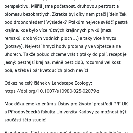
perspektivu. Měřili jsme početnost, druhovou pestrost a
biomasu bezobratlých. Zkrátka byl díky nám ptačí jídelníček
pod drobnohledem! Výsledek? Ptákům nejvíce svědčí pestrá
krajina, kde bylo více různých krajinných prvků (mezí,
remízků, drobných vodních ploch…) a taky více hmyzu
(potravy). Největší hmyzí hody probíhaly ve vojtěšce a na
úhorech. Takže pokud chceme vrátit ptáky do polí, recept je
jasný: pestřejší krajina, méně pesticidů, rozumná velikost
polí, a třeba i pár kvetoucích ploch navíc!
Odkaz na celý článek v Landscape Ecology:
https://doi.org/10.1007/s10980-025-02079-z
Moc děkujeme kolegům z Ústav pro životní prostředí PřF UK
a Přírodovědecká fakulta Univerzity Karlovy za možnost být
součástí této studie!
S podporou:
Cesta k porozumění procesům zodpovědným za