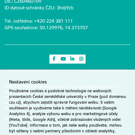
DIČ: CZ60460709
ID datové schránky ČZU: 3hdj9cb
Tel. ústředna: +420 224 381 111
GPS souřadnice: 50.129976, 14.373707
Odkaz na Facebook
Odkaz na Youtube
Odkaz na LinkedIn
Odkaz na Instagram
Nastavení cookies
Materiály umístěné na tomto webu mohou být publikovány pouze se
Používáme cookies a podobné technologie na webových
souhlasem ČZU.
prezentacích České zemědělské univerzity v Praze (pod doménou
Informace o zpracování a ochraně osobních údajů na ČZU v Praze
.
czu.cz), abychom zajistili správné fungování webu. S vaším
© 2026 Česká zemědělská univerzita v Praze
souhlasem je využíváme také k měření návštěvnosti (Google
Všechna práva vyhrazena
Analytics 4), analýze výkonu webu a pro marketingové účely
Nastavení cookies
(Meta, Sklik, Google Ads), včetně zobrazování vložených videí
(YouTube). Informace o tom, jak naše weby používáte, mohou
být sdíleny s našimi partnery působícími v oblasti analytiky,