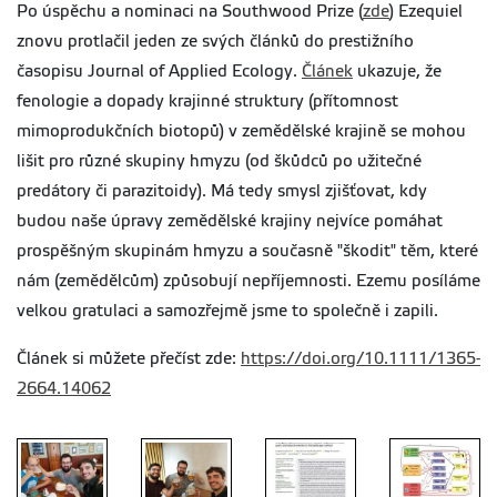
Po úspěchu a nominaci na Southwood Prize (
zde
) Ezequiel
znovu protlačil jeden ze svých článků do prestižního
časopisu Journal of Applied Ecology.
Článek
ukazuje, že
fenologie a dopady krajinné struktury (přítomnost
mimoprodukčních biotopů) v zemědělské krajině se mohou
lišit pro různé skupiny hmyzu (od škůdců po užitečné
predátory či parazitoidy). Má tedy smysl zjišťovat, kdy
budou naše úpravy zemědělské krajiny nejvíce pomáhat
prospěšným skupinám hmyzu a současně "škodit" těm, které
nám (zemědělcům) způsobují nepříjemnosti. Ezemu posíláme
velkou gratulaci a samozřejmě jsme to společně i zapili.
Článek si můžete přečíst zde:
https://doi.org/10.1111/1365-
2664.14062