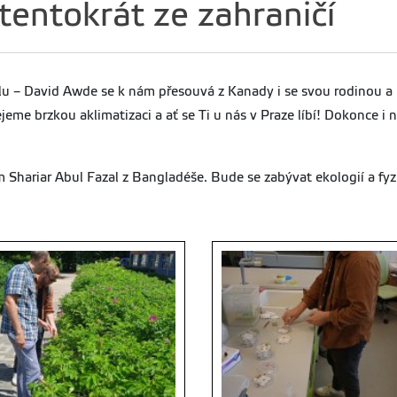
tentokrát ze zahraničí
u – David Awde se k nám přesouvá z Kanady i se svou rodinou a b
eme brzkou aklimatizaci a ať se Ti u nás v Praze líbí! Dokonce i n
Shariar Abul Fazal z Bangladéše. Bude se zabývat ekologií a fyzio