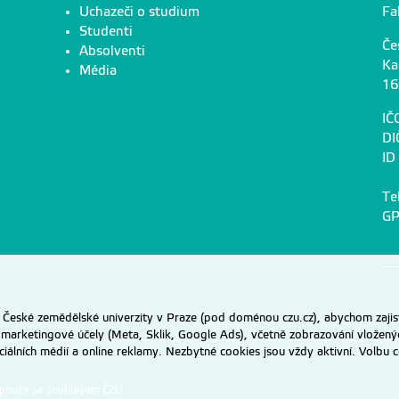
Uchazeči o studium
Fa
Studenti
Če
Absolventi
Ka
Média
16
IČ
DI
ID
Te
GP
eské zemědělské univerzity v Praze (pod doménou czu.cz), abychom zajist
 marketingové účely (Meta, Sklik, Google Ads), včetně zobrazování vložený
ociálních médií a online reklamy. Nezbytné cookies jsou vždy aktivní. Volb
 pouze se souhlasem ČZU.