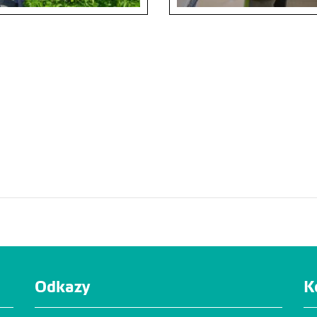
Odkazy
K