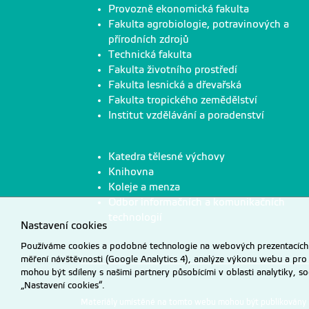
Provozně ekonomická fakulta
Fakulta agrobiologie, potravinových a
přírodních zdrojů
Technická fakulta
Fakulta životního prostředí
Fakulta lesnická a dřevařská
Fakulta tropického zemědělství
Institut vzdělávání a poradenství
Katedra tělesné výchovy
Knihovna
Koleje a menza
Odbor informačních a komunikačních
technologií
Nastavení cookies
Používáme cookies a podobné technologie na webových prezentacích Č
měření návštěvnosti (Google Analytics 4), analýze výkonu webu a pro
mohou být sdíleny s našimi partnery působícími v oblasti analytiky, s
„Nastavení cookies“.
Materiály umístěné na tomto webu mohou být publikovány