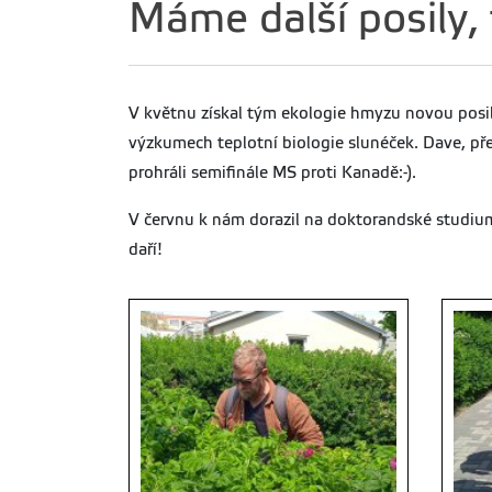
Máme další posily, 
V květnu získal tým ekologie hmyzu novou posil
výzkumech teplotní biologie slunéček. Dave, přej
prohráli semifinále MS proti Kanadě:-).
V červnu k nám dorazil na doktorandské studium 
daří!