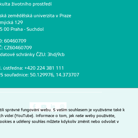
kulta životního prostředí
ská zemědělská univerzita v Praze
mýcká 129
5 00 Praha - Suchdol
O: 60460709
Č: CZ60460709
 datové schránky ČZU: 3hdj9cb
l. ústředna: +420 224 381 111
S souřadnice: 50.129976, 14.373707
Odkaz na Facebook
Odkaz na Youtube
Odkaz na LinkedIn
Odkaz na Instagram
ili správné fungování webu. S vaším souhlasem je využíváme také k
ch videí (YouTube). Informace o tom, jak naše weby používáte,
u cookies a udělený souhlas můžete kdykoliv změnit nebo odvolat v