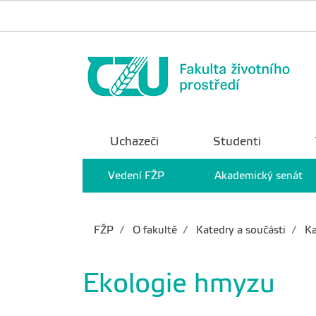
Uchazeči
Studenti
Vedení FŽP
Akademický senát
FŽP
O fakultě
Katedry a součásti
Ka
Ekologie hmyzu