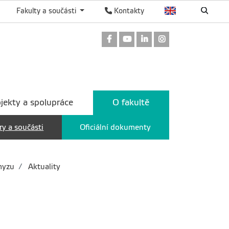
Fakulty a součásti
Kontakty
Odkaz na Facebook
Odkaz na Youtube
Odkaz na LinkedIn
Odkaz na Instag
jekty a spolupráce
O fakultě
ry a součásti
Oficiální dokumenty
myzu
Aktuality