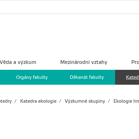
Věda a výzkum
Mezinárodní vztahy
Pro
Orgány fakulty
Děkanát fakulty
Kated
tedry
Katedra ekologie
Výzkumné skupiny
Ekologie h