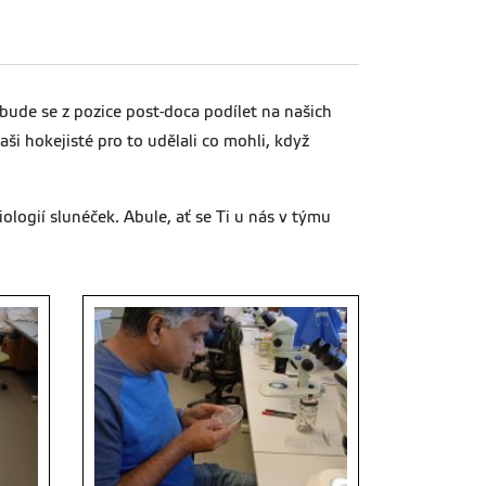
ude se z pozice post-doca podílet na našich
aši hokejisté pro to udělali co mohli, když
logií slunéček. Abule, ať se Ti u nás v týmu