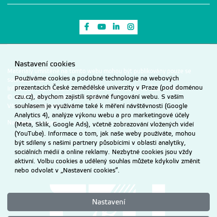
Odkaz na Facebook
Odkaz na Youtube
Odkaz na LinkedIn
Odkaz na Instagram
Nastavení cookies
Materiály umístěné na tomto webu mohou být publikovány pouze se
Používáme cookies a podobné technologie na webových
souhlasem ČZU.
prezentacích České zemědělské univerzity v Praze (pod doménou
Informace o zpracování a ochraně osobních údajů na ČZU v Praze
.
czu.cz), abychom zajistili správné fungování webu. S vaším
© 2026 Česká zemědělská univerzita v Praze
souhlasem je využíváme také k měření návštěvnosti (Google
Všechna práva vyhrazena
Analytics 4), analýze výkonu webu a pro marketingové účely
Nastavení cookies
(Meta, Sklik, Google Ads), včetně zobrazování vložených videí
(YouTube). Informace o tom, jak naše weby používáte, mohou
být sdíleny s našimi partnery působícími v oblasti analytiky,
sociálních médií a online reklamy. Nezbytné cookies jsou vždy
aktivní. Volbu cookies a udělený souhlas můžete kdykoliv změnit
nebo odvolat v „Nastavení cookies“.
Nastavení