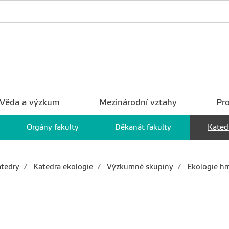
Věda a výzkum
Mezinárodní vztahy
Pro
Orgány fakulty
Děkanát fakulty
Kated
tedry
Katedra ekologie
Výzkumné skupiny
Ekologie h