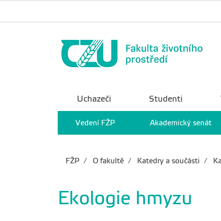
Uchazeči
Studenti
Vedení FŽP
Akademický senát
FŽP
O fakultě
Katedry a součásti
Ka
Ekologie hmyzu