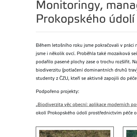
Monitoringy, manag
Prokopského údolí
Během letošního roku jsme pokračovali v práci 
jsme i několik ovcí. Proběhla také mozaiková s
podařilo pasené plochy zase o trochu rozšířit. N
biodiverzitu (potlačení dominantních druhů tra
studenty z ČZU, kteří se aktivně zapojili do p
Podpořeno projekty:
„
Biodiverzita věc obecní: aplikace moderních po
okolí Prokopského údolí prostřednictvím péče 