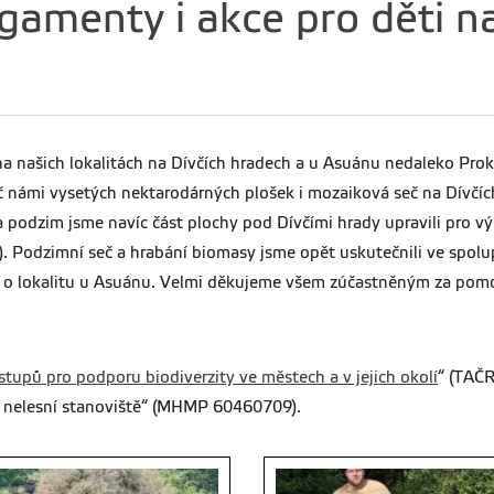
amenty i akce pro děti na 
na našich lokalitách na Dívčích hradech a u Asuánu nedaleko Prok
eč námi vysetých nektarodárných plošek i mozaiková seč na Dívčí
a podzim jsme navíc část plochy pod Dívčími hrady upravili pro vý
v). Podzimní seč a hrabání biomasy jsme opět uskutečnili ve spol
éče o lokalitu u Asuánu. Velmi děkujeme všem zúčastněným za pomo
stupů pro podporu biodiverzity ve městech a v jejich okolí
“ (TAČ
o nelesní stanoviště“ (MHMP 60460709).