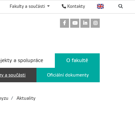
Fakulty a součásti
Kontakty
Odkaz na Facebook
Odkaz na Youtube
Odkaz na LinkedIn
Odkaz na Instag
jekty a spolupráce
O fakultě
ry a součásti
Oficiální dokumenty
myzu
Aktuality