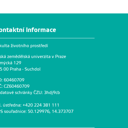
ontaktní informace
kulta životního prostředí
ská zemědělská univerzita v Praze
mýcká 129
5 00 Praha - Suchdol
O: 60460709
Č: CZ60460709
 datové schránky ČZU: 3hdj9cb
l. ústředna: +420 224 381 111
S souřadnice: 50.129976, 14.373707