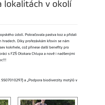
lokalitách v okolí
opského údolí. Pokračovala pastva koz a přidali
ch hradech. Díky prořezávkám křovin se nám
sev kokrhele, což přinese další benefity pro
upráci s FZŠ Otokara Chlupa a nově i nadšenými
c!!!
R SS07010297) a „Podpora biodiverzity motýlů v