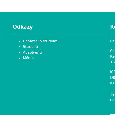
Odkazy
K
Uchazeči o studium
Fa
Studenti
Če
Absolventi
Ka
Média
16
IČ
DI
ID
Te
GP