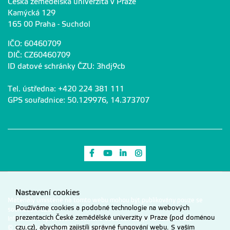
Česká zemědělská univerzita v Praze
Kamýcká 129
165 00 Praha - Suchdol
IČO: 60460709
DIČ: CZ60460709
ID datové schránky ČZU: 3hdj9cb
Tel. ústředna: +420 224 381 111
GPS souřadnice: 50.129976, 14.373707
Odkaz na Facebook
Odkaz na Youtube
Odkaz na LinkedIn
Odkaz na Instagram
Nastavení cookies
Materiály umístěné na tomto webu mohou být publikovány pouze se
Používáme cookies a podobné technologie na webových
souhlasem ČZU.
prezentacích České zemědělské univerzity v Praze (pod doménou
Informace o zpracování a ochraně osobních údajů na ČZU v Praze
.
czu.cz), abychom zajistili správné fungování webu. S vaším
© 2026 Česká zemědělská univerzita v Praze