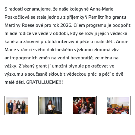
S radostí oznamujeme, že naše kolegyně Anna-Marie
Poskočilová se stala jednou z příjemkyň Pamětního grantu
Martiny Roeselové pro rok 2026. Cílem programu je podpořit
mladé rodiče ve vědě v období, kdy se rozvíjí jejich vědecká
kariéra a zároveň probíhá intenzivní péče o malé děti. Anna-
Marie v rámci svého doktorského výzkumu zkoumá vliv
antropogenních změn na vodní bezobratlé, zejména na
vážky. Získaný grant jí umožní plynule pokračovat ve
výzkumu a současně skloubit vědeckou práci s péčí o dvě
malé děti. GRATULUJEME!!!