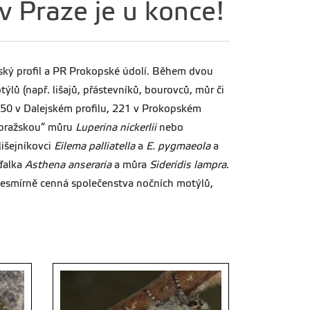
 Praze je u konce!
ský profil a PR Prokopské údolí. Během dvou
 (např. lišajů, přástevníků, bourovců, můr či
(250 v Dalejském profilu, 221 v Prokopském
„pražskou“ můru
Luperina nickerlii
nebo
 lišejníkovci
Eilema palliatella
a
E. pygmaeola
a
íďalka
Asthena anseraria
a můra
Sideridis lampra
.
í nesmírně cenná společenstva nočních motýlů,