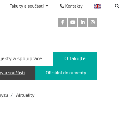
Fakulty a součásti
Kontakty
Odkaz na Facebook
Odkaz na Youtube
Odkaz na LinkedIn
Odkaz na Instag
jekty a spolupráce
O fakultě
ry a součásti
Oficiální dokumenty
myzu
Aktuality