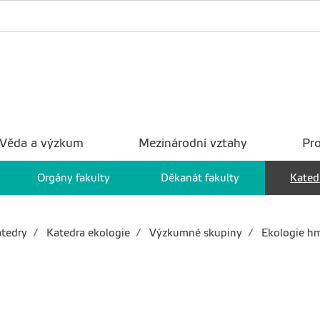
Věda a výzkum
Mezinárodní vztahy
Pro
Orgány fakulty
Děkanát fakulty
Kated
tedry
Katedra ekologie
Výzkumné skupiny
Ekologie h