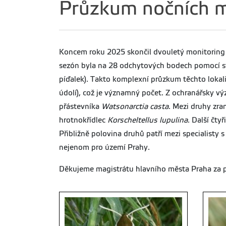
Průzkum nočních mo
Koncem roku 2025 skončil dvouletý monitoring 
sezón byla na 28 odchytových bodech pomocí sv
píďalek). Takto komplexní průzkum těchto lokali
údolí), což je významný počet. Z ochranářsky v
přástevníka
Watsonarctia casta
. Mezi druhy zra
hrotnokřídlec
Korscheltellus lupulina
. Další čty
Přibližně polovina druhů patří mezi specialisty
nejenom pro území Prahy.
Děkujeme magistrátu hlavního města Praha za p