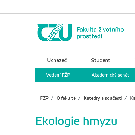
Uchazeči
Studenti
Vedení FŽP
Akademický senát
FŽP
O fakultě
Katedry a součásti
Ka
Ekologie hmyzu