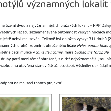
týlů významných lokalit v
na území dvou z nejvýznamnějších pražských lokalit – NPP Dalej
ětelných lapačů zaznamenávána přítomnost velkých nočních motýlů
t ještě nebyl realizován. Celkově byl doložen výskyt 311 druhů 
ýznamných druhů lze zmínit ohroženého lišaje
Hyles euphorbiae
, 
nitelné patří můřice
Achlya flavicornis
, můra
Dichagyris forcipula
,
ři druhy patří mezi téměř ohrožené, z nichž nejvýznamnější jsou p
 s vazbou na otevřená stanoviště až lesostepi. Výsledky dokládaj
odporu na realizaci tohoto projektu!