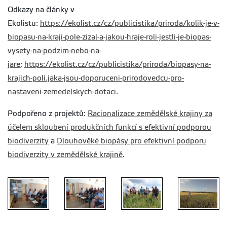
Odkazy na články v
Ekolistu:
https://ekolist.cz/cz/publicistika/priroda/kolik-je-v-
biopasu-na-kraji-pole-zizal-a-jakou-hraje-roli-jestli-je-biopas-
vysety-na-podzim-nebo-na-
jare
;
https://ekolist.cz/cz/publicistika/priroda/biopasy-na-
krajich-poli.jaka-jsou-doporuceni-prirodovedcu-pro-
nastaveni-zemedelskych-dotaci
.
Podpořeno z projektů:
Racionalizace zemědělské krajiny za
účelem skloubení produkčních funkcí s efektivní podporou
biodiverzity
a
Dlouhověké biopásy pro efektivní podporu
biodiverzity v zemědělské krajině
.