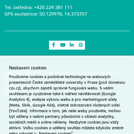
Tel. ústředna: +420 224 381 111
GPS souřadnice: 50.129976, 14.373707
Odkaz na Facebook
Odkaz na Youtube
Odkaz na LinkedIn
Odkaz na Instagram
Nastavení cookies
Materiály umístěné na tomto webu mohou být publikovány pouze se
Používáme cookies a podobné technologie na webových
souhlasem ČZU.
prezentacích České zemědělské univerzity v Praze (pod doménou
Informace o zpracování a ochraně osobních údajů na ČZU v Praze
.
czu.cz), abychom zajistili správné fungování webu. S vaším
© 2026 Česká zemědělská univerzita v Praze
souhlasem je využíváme také k měření návštěvnosti (Google
Všechna práva vyhrazena
Analytics 4), analýze výkonu webu a pro marketingové účely
Nastavení cookies
(Meta, Sklik, Google Ads), včetně zobrazování vložených videí
(YouTube). Informace o tom, jak naše weby používáte, mohou
být sdíleny s našimi partnery působícími v oblasti analytiky,
sociálních médií a online reklamy. Nezbytné cookies jsou vždy
aktivní. Volbu cookies a udělený souhlas můžete kdykoliv změnit
nebo odvolat v „Nastavení cookies“.