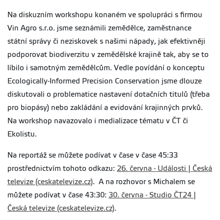
Na diskuzním workshopu konaném ve spolupráci s firmou
Vin Agro s.r.o. jsme seznámili zemědělce, zaměstnance
státní správy či neziskovek s našimi nápady, jak efektivněji
podporovat biodiverzitu v zemědělské krajině tak, aby se to
líbilo i samotným zemědělcům. Vedle povídání o konceptu
Ecologically-Informed Precision Conservation jsme dlouze
diskutovali o problematice nastavení dotačních titulů (třeba
pro biopásy) nebo zakládání a evidování krajinných prvků.
Na workshop navazovalo i medializace tématu v ČT či
Ekolistu.
Na reportáž se můžete podívat v čase v čase 45:33
prostřednictvím tohoto odkazu:
26. června - Události | Česká
televize (ceskatelevize.cz)
. A na rozhovor s Michalem se
můžete podívat v čase 43:30:
30. června - Studio ČT24 |
Česká televize (ceskatelevize.cz)
.