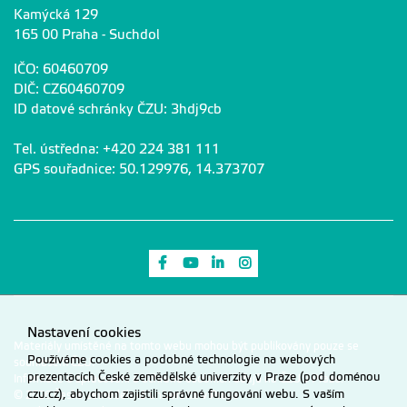
Kamýcká 129
165 00 Praha - Suchdol
IČO: 60460709
DIČ: CZ60460709
ID datové schránky ČZU: 3hdj9cb
Tel. ústředna: +420 224 381 111
GPS souřadnice: 50.129976, 14.373707
Odkaz na Facebook
Odkaz na Youtube
Odkaz na LinkedIn
Odkaz na Instagram
Nastavení cookies
Materiály umístěné na tomto webu mohou být publikovány pouze se
Používáme cookies a podobné technologie na webových
souhlasem ČZU.
prezentacích České zemědělské univerzity v Praze (pod doménou
Informace o zpracování a ochraně osobních údajů na ČZU v Praze
.
czu.cz), abychom zajistili správné fungování webu. S vaším
© 2026 Česká zemědělská univerzita v Praze