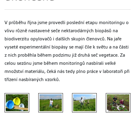
V průběhu října jsme provedli poslední etapu monitoringu o
vlivu různě nastavené seče nektarodárných biopásů na
biodiverzitu opylovačů i dalších skupin členovců. Na jaře
vyseté experimentální biopásy se mají čile k světu a na části
z nich proběhla během podzimu již druhá seč vegetace. Za
celou sezónu jsme během monitoringů nasbírali velké
množství materiálu, čeká nás tedy plno práce v laboratoři při
třízení nasbíraných vzorků.