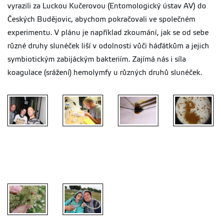
vyrazili za Luckou Kučerovou (Entomologický ústav AV) do
Českých Budějovic, abychom pokračovali ve společném
experimentu. V plánu je například zkoumání, jak se od sebe
různé druhy slunéček liší v odolnosti vůči háďátkům a jejich
symbiotickým zabijáckým bakteriím. Zajímá nás i síla
koagulace (srážení) hemolymfy u různých druhů slunéček.