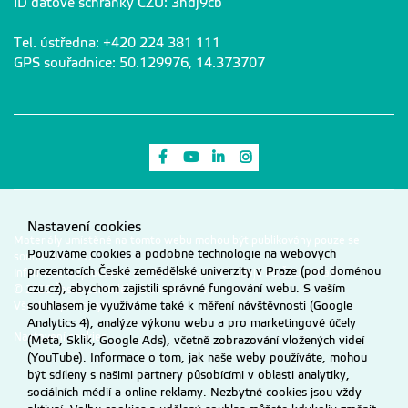
ID datové schránky ČZU: 3hdj9cb
Tel. ústředna: +420 224 381 111
GPS souřadnice: 50.129976, 14.373707
Odkaz na Facebook
Odkaz na Youtube
Odkaz na LinkedIn
Odkaz na Instagram
Nastavení cookies
Materiály umístěné na tomto webu mohou být publikovány pouze se
Používáme cookies a podobné technologie na webových
souhlasem ČZU.
prezentacích České zemědělské univerzity v Praze (pod doménou
Informace o zpracování a ochraně osobních údajů na ČZU v Praze
.
czu.cz), abychom zajistili správné fungování webu. S vaším
© 2026 Česká zemědělská univerzita v Praze
souhlasem je využíváme také k měření návštěvnosti (Google
Všechna práva vyhrazena
Analytics 4), analýze výkonu webu a pro marketingové účely
Nastavení cookies
(Meta, Sklik, Google Ads), včetně zobrazování vložených videí
(YouTube). Informace o tom, jak naše weby používáte, mohou
být sdíleny s našimi partnery působícími v oblasti analytiky,
sociálních médií a online reklamy. Nezbytné cookies jsou vždy