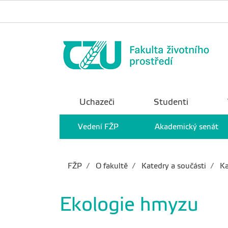
Uchazeči
Studenti
Vedení FŽP
Akademický senát
FŽP
O fakultě
Katedry a součásti
Ka
Ekologie hmyzu