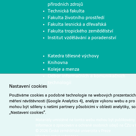
přírodních zdrojů
Technická fakulta
Fakulta životního prostředí
Fakulta lesnická a dřevařská
Fakulta tropického zemědělství
Institut vzdělávání a poradenství
Katedra tělesné výchovy
Knihovna
Koleje a menza
Odbor informačních a komunikačních
technologií
Nastavení cookies
Používáme cookies a podobné technologie na webových prezentacích Č
měření návštěvnosti (Google Analytics 4), analýze výkonu webu a pro
mohou být sdíleny s našimi partnery působícími v oblasti analytiky, s
„Nastavení cookies“.
Materiály umístěné na tomto webu mohou být publikovány
Informace o zpracování a ochraně osobních údajů na ČZU v 
© 2026 Česká zemědělská univerzita v Praze