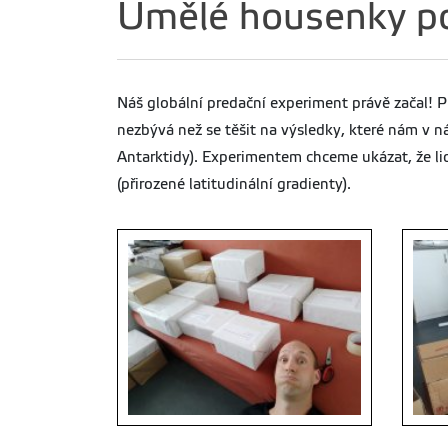
Umělé housenky po
Náš globální predační experiment právě začal! P
nezbývá než se těšit na výsledky, které nám v n
Antarktidy). Experimentem chceme ukázat, že lids
(přirozené latitudinální gradienty).