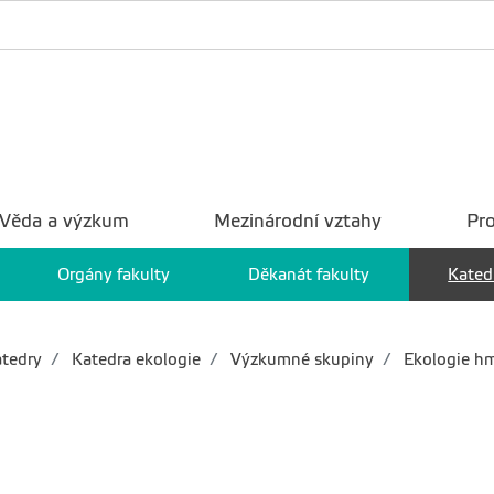
Věda a výzkum
Mezinárodní vztahy
Pro
Orgány fakulty
Děkanát fakulty
Kated
tedry
Katedra ekologie
Výzkumné skupiny
Ekologie h