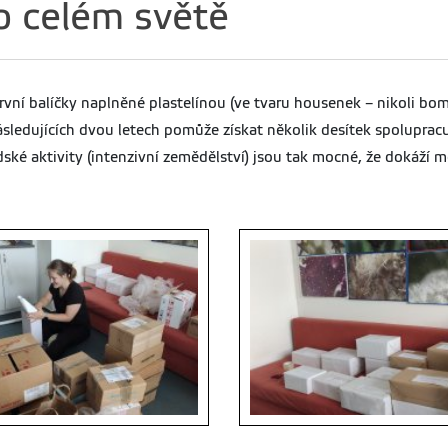
 celém světě
rvní balíčky naplněné plastelínou (ve tvaru housenek – nikoli bom
ásledujících dvou letech pomůže získat několik desítek spoluprac
ké aktivity (intenzivní zemědělství) jsou tak mocné, že dokáží mě