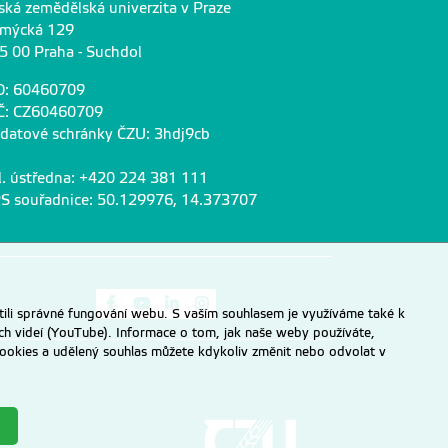
ská zemědělská univerzita v Praze
mýcká 129
5 00 Praha - Suchdol
O: 60460709
Č: CZ60460709
 datové schránky ČZU: 3hdj9cb
l. ústředna: +420 224 381 111
S souřadnice: 50.129976, 14.373707
Odkaz na Facebook
Odkaz na Youtube
Odkaz na LinkedIn
Odkaz na Instagram
ili správné fungování webu. S vaším souhlasem je využíváme také k
ch videí (YouTube). Informace o tom, jak naše weby používáte,
u cookies a udělený souhlas můžete kdykoliv změnit nebo odvolat v