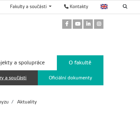
Fakulty a součásti
Kontakty
Odkaz na Facebook
Odkaz na Youtube
Odkaz na LinkedIn
Odkaz na Instag
jekty a spolupráce
O fakultě
ry a součásti
Oficiální dokumenty
myzu
Aktuality