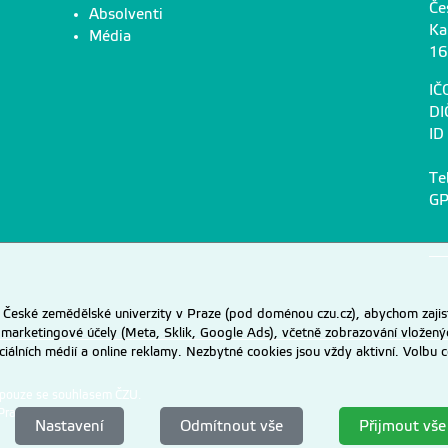
Če
Absolventi
Ka
Média
16
IČ
DI
ID
Te
GP
eské zemědělské univerzity v Praze (pod doménou czu.cz), abychom zajist
 marketingové účely (Meta, Sklik, Google Ads), včetně zobrazování vložený
ociálních médií a online reklamy. Nezbytné cookies jsou vždy aktivní. Volb
 pouze se souhlasem ČZU.
Praze
.
Nastavení
Odmítnout vše
Přijmout vše