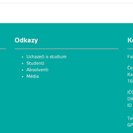
Odkazy
K
Uchazeči o studium
Fa
Studenti
Če
Absolventi
Ka
Média
16
IČ
DI
ID
Te
GP