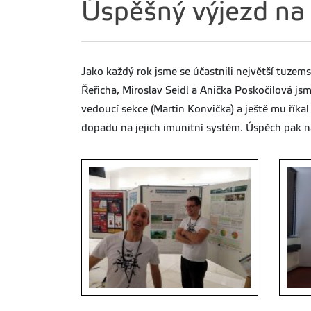
Úspěšný výjezd na
Jako každý rok jsme se účastnili největší tuzems
Řeřicha, Miroslav Seidl a Anička Poskočilová j
vedoucí sekce (Martin Konvička) a ještě mu říka
dopadu na jejich imunitní systém. Úspěch pak nál