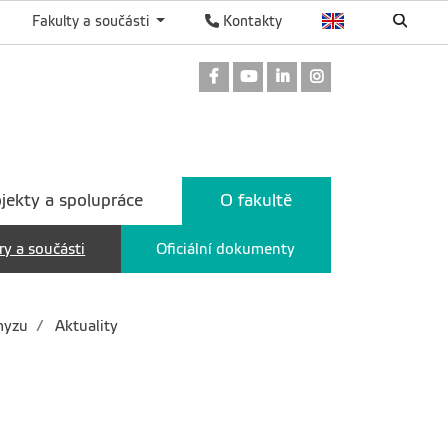
Fakulty a součásti
Kontakty
Odkaz na Facebook
Odkaz na Youtube
Odkaz na LinkedIn
Odkaz na Instag
jekty a spolupráce
O fakultě
ry a součásti
Oficiální dokumenty
myzu
Aktuality