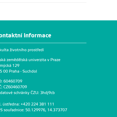
ontaktní informace
kulta životního prostředí
ská zemědělská univerzita v Praze
mýcká 129
5 00 Praha - Suchdol
O: 60460709
Č: CZ60460709
 datové schránky ČZU: 3hdj9cb
l. ústředna: +420 224 381 111
S souřadnice: 50.129976, 14.373707