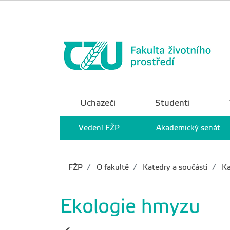
Uchazeči
Studenti
Vedení FŽP
Akademický senát
FŽP
O fakultě
Katedry a součásti
Ka
Ekologie hmyzu