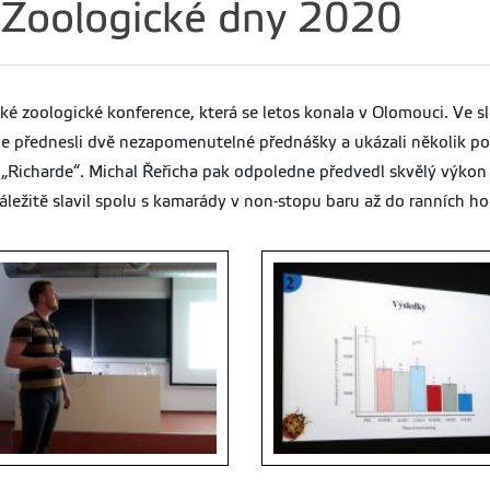
 Zoologické dny 2020
ké zoologické konference, která se letos konala v Olomouci. Ve sl
sme přednesli dvě nezapomenutelné přednášky a ukázali několik p
l „Richarde“. Michal Řeřicha pak odpoledne předvedl skvělý výkon
ežitě slavil spolu s kamarády v non-stopu baru až do ranních hodi