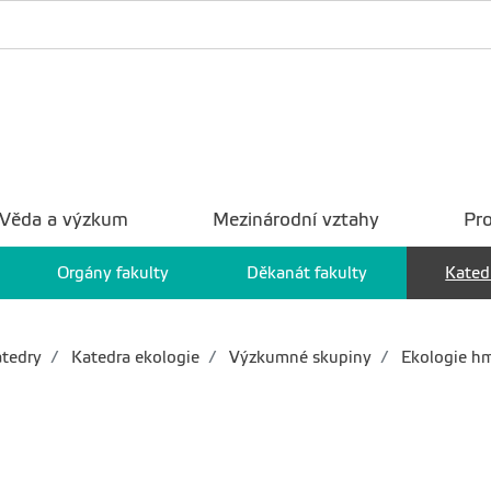
Věda a výzkum
Mezinárodní vztahy
Pro
Orgány fakulty
Děkanát fakulty
Kated
tedry
Katedra ekologie
Výzkumné skupiny
Ekologie h