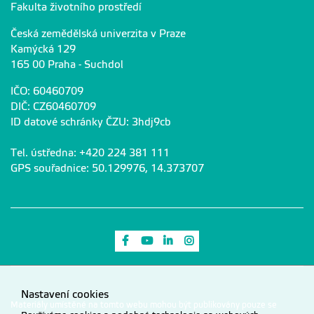
Fakulta životního prostředí
Česká zemědělská univerzita v Praze
Kamýcká 129
165 00 Praha - Suchdol
IČO: 60460709
DIČ: CZ60460709
ID datové schránky ČZU: 3hdj9cb
Tel. ústředna: +420 224 381 111
GPS souřadnice: 50.129976, 14.373707
Odkaz na Facebook
Odkaz na Youtube
Odkaz na LinkedIn
Odkaz na Instagram
Nastavení cookies
Materiály umístěné na tomto webu mohou být publikovány pouze se