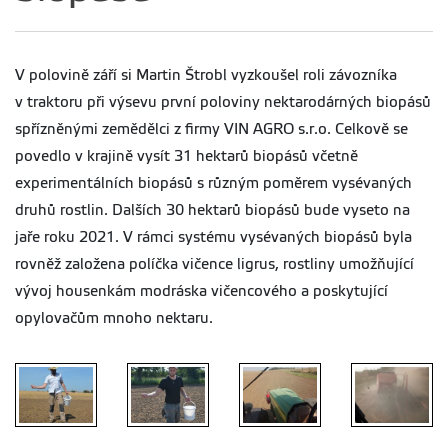
V polovině září si Martin Štrobl vyzkoušel roli závozníka
v traktoru při výsevu první poloviny nektarodárných biopásů
spřízněnými zemědělci z firmy VIN AGRO s.r.o. Celkově se
povedlo v krajině vysít 31 hektarů biopásů včetně
experimentálních biopásů s různým poměrem vysévaných
druhů rostlin. Dalších 30 hektarů biopásů bude vyseto na
jaře roku 2021. V rámci systému vysévaných biopásů byla
rovněž založena políčka vičence ligrus, rostliny umožňující
vývoj housenkám modráska vičencového a poskytující
opylovačům mnoho nektaru.