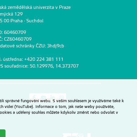
ská zemědělská univerzita v Praze
mýcká 129
5 00 Praha - Suchdol
O: 60460709
Č: CZ60460709
 datové schránky ČZU: 3hdj9cb
l. ústředna: +420 224 381 111
S souřadnice: 50.129976, 14.373707
Odkaz na Facebook
Odkaz na Youtube
Odkaz na LinkedIn
Odkaz na Instagram
ili správné fungování webu. S vaším souhlasem je využíváme také k
ch videí (YouTube). Informace o tom, jak naše weby používáte,
u cookies a udělený souhlas můžete kdykoliv změnit nebo odvolat v