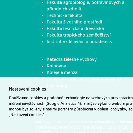
Fakulta agrobiologie, potravinových a
přírodních zdrojů
Technická fakulta
Fakulta životního prostředí
Fakulta lesnická a dřevařská
Fakulta tropického zemědělství
Institut vzdělávání a poradenství
Katedra tělesné výchovy
Knihovna
Koleje a menza
Odbor informačních a komunikačních
technologií
Nastavení cookies
Používáme cookies a podobné technologie na webových prezentacích Č
měření návštěvnosti (Google Analytics 4), analýze výkonu webu a pro
mohou být sdíleny s našimi partnery působícími v oblasti analytiky, s
„Nastavení cookies“.
Materiály umístěné na tomto webu mohou být publikovány
Informace o zpracování a ochraně osobních údajů na ČZU v 
© 2026 Česká zemědělská univerzita v Praze