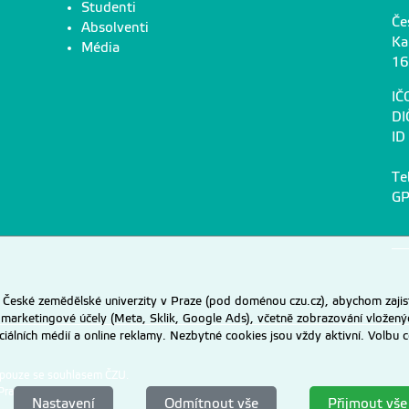
Studenti
Če
Absolventi
Ka
Média
16
IČ
DI
ID
Te
GP
eské zemědělské univerzity v Praze (pod doménou czu.cz), abychom zajist
 marketingové účely (Meta, Sklik, Google Ads), včetně zobrazování vložený
ociálních médií a online reklamy. Nezbytné cookies jsou vždy aktivní. Volb
 pouze se souhlasem ČZU.
Praze
.
Nastavení
Odmítnout vše
Přijmout vše