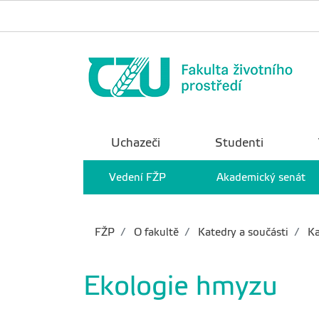
Uchazeči
Studenti
Vedení FŽP
Akademický senát
FŽP
O fakultě
Katedry a součásti
Ka
Ekologie hmyzu