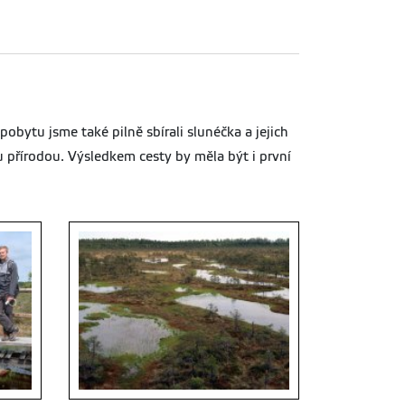
bytu jsme také pilně sbírali slunéčka a jejich
 přírodou. Výsledkem cesty by měla být i první