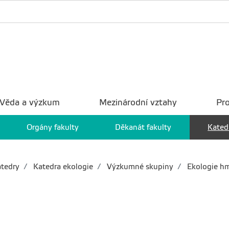
Věda a výzkum
Mezinárodní vztahy
Pro
Orgány fakulty
Děkanát fakulty
Kated
tedry
Katedra ekologie
Výzkumné skupiny
Ekologie h