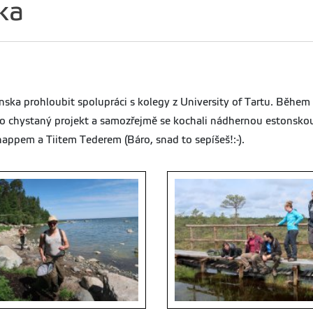
ka
a prohloubit spolupráci s kolegy z University of Tartu. Během po
ro chystaný projekt a samozřejmě se kochali nádhernou estonskou
appem a Tiitem Tederem (Báro, snad to sepíšeš!:-).