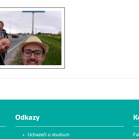
Odkazy
K
Uchazeči o studium
Fa