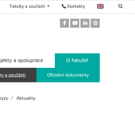
Fakulty a součásti
Kontakty
Odkaz na Facebook
Odkaz na Youtube
Odkaz na LinkedIn
Odkaz na Instag
jekty a spolupráce
O fakultě
ry a součásti
Oficiální dokumenty
myzu
Aktuality