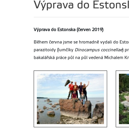
Výprava do Estons
Výprava do Estonska (červen 2019)
Během června jsme se hromadně vydali do Estonsk
parazitoidy (lumčíky
Dinocampus coccinellae
) p
bakalářská práce půl na půl vedená Michalem Kn