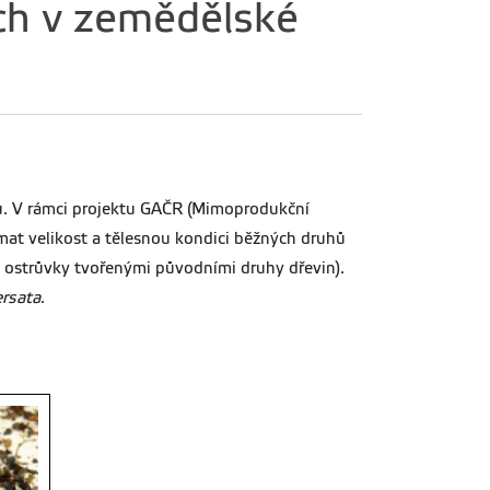
ch v zemědělské
nců. V rámci projektu GAČR (Mimoprodukční
umat velikost a tělesnou kondici běžných druhů
í s ostrůvky tvořenými původními druhy dřevin).
ersata
.