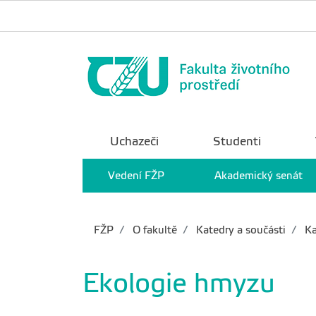
Uchazeči
Studenti
Vedení FŽP
Akademický senát
FŽP
O fakultě
Katedry a součásti
Ka
Ekologie hmyzu