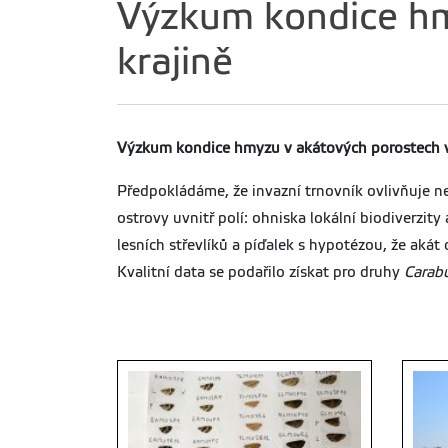
Výzkum kondice hm
krajině
Výzkum kondice hmyzu v akátových porostech v
Předpokládáme, že invazní trnovník ovlivňuje ne
ostrovy uvnitř polí: ohniska lokální biodiverzi
lesních střevlíků a píďalek s hypotézou, že akát
Kvalitní data se podařilo získat pro druhy
Carab