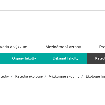
Věda a výzkum
Mezinárodní vztahy
Pro
Orgány fakulty
Děkanát fakulty
Kated
tedry
Katedra ekologie
Výzkumné skupiny
Ekologie h