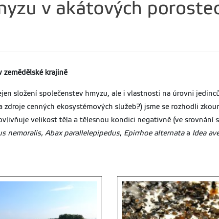
yzu v akátových poroste
 zemědělské krajině
jen složení společenstev hmyzu, ale i vlastnosti na úrovni jedi
ty a zdroje cenných ekosystémových služeb?) jsme se rozhodli zko
 ovlivňuje velikost těla a tělesnou kondici negativně (ve srovnán
us nemoralis
,
Abax parallelepipedus
,
Epirrhoe alternata
a
Idea av