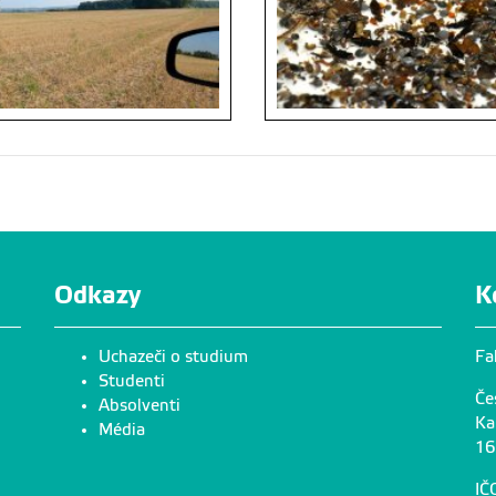
Odkazy
K
Uchazeči o studium
Fa
Studenti
Če
Absolventi
Ka
Média
16
IČ