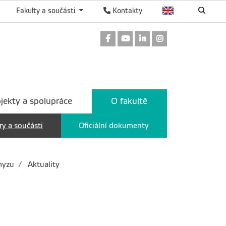
Fakulty a součásti
Kontakty
Odkaz na Facebook
Odkaz na Youtube
Odkaz na LinkedIn
Odkaz na Instag
jekty a spolupráce
O fakultě
ry a součásti
Oficiální dokumenty
myzu
Aktuality