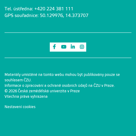
Tel. ústředna: +420 224 381 111
GPS souřadnice: 50.129976, 14.373707
Odkaz na Facebook
Odkaz na Youtube
Odkaz na LinkedIn
Odkaz na Instagram
Materiály umístěné na tomto webu mohou být publikovány pouze se
souhlasem ČZU.
Informace o zpracování a ochraně osobních údajů na ČZU v Praze
.
© 2026 Česká zemědělská univerzita v Praze
Všechna práva vyhrazena
Nastavení cookies