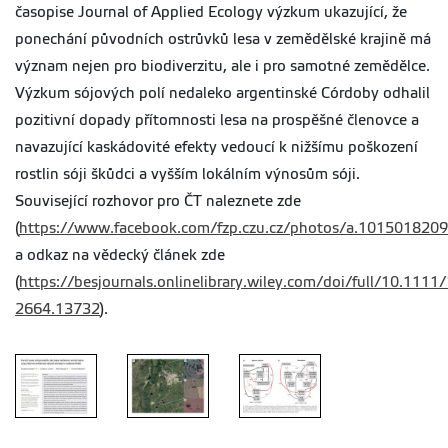
časopise Journal of Applied Ecology výzkum ukazující, že
ponechání původních ostrůvků lesa v zemědělské krajině má
význam nejen pro biodiverzitu, ale i pro samotné zemědělce.
Výzkum sójových polí nedaleko argentinské Córdoby odhalil
pozitivní dopady přítomnosti lesa na prospěšné členovce a
navazující kaskádovité efekty vedoucí k nižšímu poškození
rostlin sóji škůdci a vyšším lokálním výnosům sóji.
Související rozhovor pro ČT naleznete zde
(
https://www.facebook.com/fzp.czu.cz/photos/a.1015018
a odkaz na vědecký článek zde
(
https://besjournals.onlinelibrary.wiley.com/doi/full/10.1111
2664.13732
).