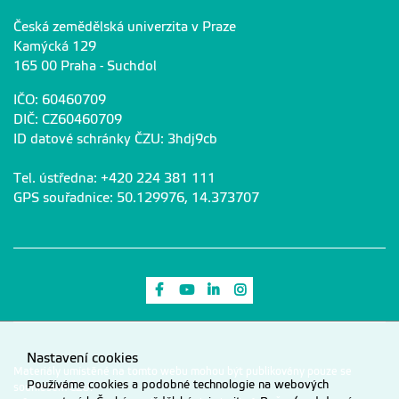
Česká zemědělská univerzita v Praze
Kamýcká 129
165 00 Praha - Suchdol
IČO: 60460709
DIČ: CZ60460709
ID datové schránky ČZU: 3hdj9cb
Tel. ústředna: +420 224 381 111
GPS souřadnice: 50.129976, 14.373707
Odkaz na Facebook
Odkaz na Youtube
Odkaz na LinkedIn
Odkaz na Instagram
Nastavení cookies
Materiály umístěné na tomto webu mohou být publikovány pouze se
Používáme cookies a podobné technologie na webových
souhlasem ČZU.