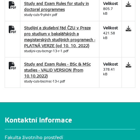
Study and Exam Rules for study in
Velikost
doctoral programmes
805.7
kB
study-culs-9-phd-r.pdf
Studijní a zkušební řád ČZU v Praze
Velikost
pro studium v bakalářských a
421.58
kB
magisterských studijních programech -
PLATNÁ VERZE (od 10. 10. 2022)
studijni-czu-bcmgr-13-r-1.pdf
Study and Exam Rules - BSc & MSc
Velikost
studies - VALID VERSION (from
378.41
kB
10.10.2022)
study-culs-bscmsc-13-r.pdf
Kontaktní informace
Fakulta životního prostředí