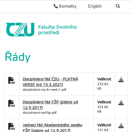
Kontakty
English
Řády
Disciplinární řád ČZU - PLATNÁ
Velikost
VERZE (od 15.3.2021)
232.82
kB
disciplinarni-czu-4-r-web-1.pdf
Disciplinární řád FŽP (platný od
Velikost
12.9.2017)
325.85
kB
disciplinarni-rad-fzp.pdf
Jednací řád Akademického senátu
Velikost
FŽP (platný od 12.9.2017)
141.64