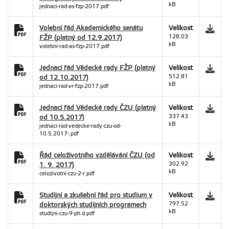
kB
jednaci-rad-as-fzp-2017.pdf
Volební řád Akademického senátu
Velikost
FŽP (platný od 12.9.2017)
128.03
kB
volebni-rad-as-fzp-2017.pdf
Jednací řád Vědecké rady FŽP (platný
Velikost
od 12.10.2017)
512.81
kB
jednaci-rad-vr-fzp-2017.pdf
Jednací řád Vědecké rady ČZU (platný
Velikost
od 10.5.2017)
337.43
kB
jednaci-rad-vedecke-rady-czu-od-
10.5.2017-.pdf
Řád celoživotního vzdělávání ČZU (od
Velikost
1. 9. 2017)
302.92
kB
celozivotni-czu-2-r.pdf
Studijní a zkušební řád pro studium v
Velikost
doktorských studijních programech
797.52
kB
studijni-czu-9-ph.d.pdf