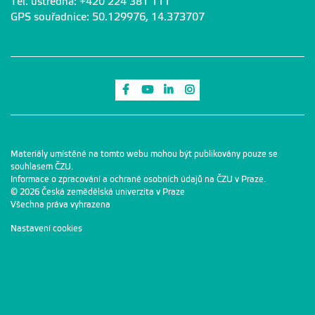
Tel. ústředna: +420 224 381 111
GPS souřadnice: 50.129976, 14.373707
Odkaz na Facebook
Odkaz na Youtube
Odkaz na LinkedIn
Odkaz na Instagram
Materiály umístěné na tomto webu mohou být publikovány pouze se
souhlasem ČZU.
Informace o zpracování a ochraně osobních údajů na ČZU v Praze
.
© 2026 Česká zemědělská univerzita v Praze
Všechna práva vyhrazena
Nastavení cookies