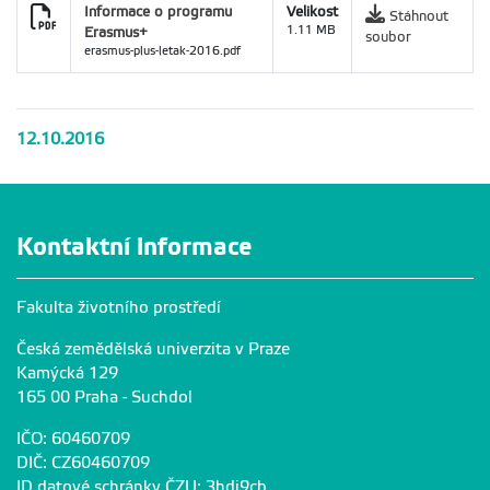
Informace o programu
Velikost
Stáhnout
Erasmus+
1.11 MB
soubor
erasmus-plus-letak-2016.pdf
12.10.2016
Kontaktní informace
Fakulta životního prostředí
Česká zemědělská univerzita v Praze
Kamýcká 129
165 00 Praha - Suchdol
IČO: 60460709
DIČ: CZ60460709
ID datové schránky ČZU: 3hdj9cb