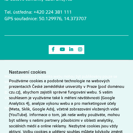
Tel. ústředna: +420 224 381 111
GPS souřadnice: 50.129976, 14.373707
Odkaz na Facebook
Odkaz na Youtube
Odkaz na LinkedIn
Odkaz na Instagram
Nastavení cookies
Materiály umístěné na tomto webu mohou být publikovány pouze se
Používáme cookies a podobné technologie na webových
souhlasem ČZU.
prezentacích České zemědělské univerzity v Praze (pod doménou
Informace o zpracování a ochraně osobních údajů na ČZU v Praze
.
czu.cz), abychom zajistili správné fungování webu. S vaším
© 2026 Česká zemědělská univerzita v Praze
souhlasem je využíváme také k měření návštěvnosti (Google
Všechna práva vyhrazena
Analytics 4), analýze výkonu webu a pro marketingové účely
Nastavení cookies
(Meta, Sklik, Google Ads), včetně zobrazování vložených videí
(YouTube). Informace o tom, jak naše weby používáte, mohou
být sdíleny s našimi partnery působícími v oblasti analytiky,
sociálních médií a online reklamy. Nezbytné cookies jsou vždy
aktivní. Volbu cookies a udělený souhlas můžete kdykoliv změnit