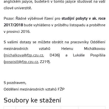
anglickém jazyce, budete-li v tomto jazyce studovat na vaší
cílové univerzitě.
Pozor: Řádné výběrové řízení pro
studijní pobyty v ak. roce
2017/2018
bude vyhlášeno v průběhu listopadu a proběhne
v prosinci 2016.
S vašimi dotazy se můžete obrátit na pracovníky Oddělení
mezinárodních vztahů Helenu Michálkovou
(
michalkova@fzp.czu.cz
, D436) a Lukáše Pospíšila
(
pospisill@fzp.czu.cz
, Z219).
S pozdravem,
Oddělení mezinárodních vztahů FŽP
Soubory ke stažení