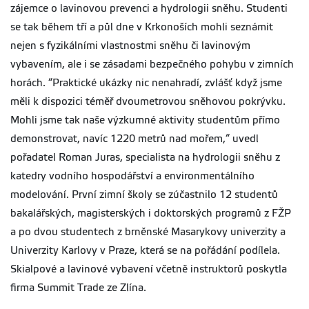
zájemce o lavinovou prevenci a hydrologii sněhu. Studenti
se tak během tří a půl dne v Krkonoších mohli seznámit
nejen s fyzikálními vlastnostmi sněhu či lavinovým
vybavením, ale i se zásadami bezpečného pohybu v zimních
horách. “Praktické ukázky nic nenahradí, zvlášť když jsme
měli k dispozici téměř dvoumetrovou sněhovou pokrývku.
Mohli jsme tak naše výzkumné aktivity studentům přímo
demonstrovat, navíc 1220 metrů nad mořem,“ uvedl
pořadatel Roman Juras, specialista na hydrologii sněhu z
katedry vodního hospodářství a environmentálního
modelování. První zimní školy se zúčastnilo 12 studentů
bakalářských, magisterských i doktorských programů z FŽP
a po dvou studentech z brněnské Masarykovy univerzity a
Univerzity Karlovy v Praze, která se na pořádání podílela.
Skialpové a lavinové vybavení včetně instruktorů poskytla
firma Summit Trade ze Zlína.