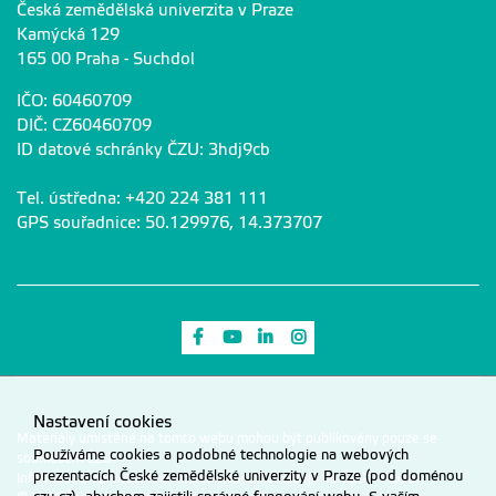
Česká zemědělská univerzita v Praze
Kamýcká 129
165 00 Praha - Suchdol
IČO: 60460709
DIČ: CZ60460709
ID datové schránky ČZU: 3hdj9cb
Tel. ústředna: +420 224 381 111
GPS souřadnice: 50.129976, 14.373707
Odkaz na Facebook
Odkaz na Youtube
Odkaz na LinkedIn
Odkaz na Instagram
Nastavení cookies
Materiály umístěné na tomto webu mohou být publikovány pouze se
Používáme cookies a podobné technologie na webových
souhlasem ČZU.
prezentacích České zemědělské univerzity v Praze (pod doménou
Informace o zpracování a ochraně osobních údajů na ČZU v Praze
.