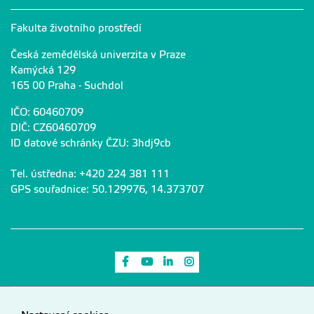
Fakulta životního prostředí
Česká zemědělská univerzita v Praze
Kamýcká 129
165 00 Praha - Suchdol
IČO: 60460709
DIČ: CZ60460709
ID datové schránky ČZU: 3hdj9cb
Tel. ústředna: +420 224 381 111
GPS souřadnice: 50.129976, 14.373707
Odkaz na Facebook
Odkaz na Youtube
Odkaz na LinkedIn
Odkaz na Instagram