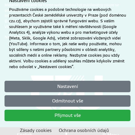
Nastavení cookies
Materiály umístěné na tomto webu mohou být publikovány pouze se
Používáme cookies a podobné technologie na webových
souhlasem ČZU.
prezentacích České zemědělské univerzity v Praze (pod doménou
Informace o zpracování a ochraně osobních údajů na ČZU v Praze
.
czu.cz), abychom zajistili správné fungování webu. S vaším
© 2026 Česká zemědělská univerzita v Praze
souhlasem je využíváme také k měření návštěvnosti (Google
Všechna práva vyhrazena
Analytics 4), analýze výkonu webu a pro marketingové účely
Nastavení cookies
(Meta, Sklik, Google Ads), včetně zobrazování vložených videí
(YouTube). Informace o tom, jak naše weby používáte, mohou
být sdíleny s našimi partnery působícími v oblasti analytiky,
sociálních médií a online reklamy. Nezbytné cookies jsou vždy
aktivní. Volbu cookies a udělený souhlas můžete kdykoliv změnit
nebo odvolat v „Nastavení cookies“.
Nastavení
Odmítnout vše
Přijmout vše
Zásady cookies
Ochrana osobních údajů