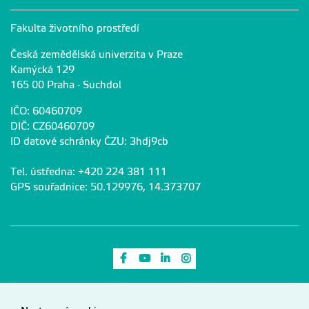
Fakulta životního prostředí
Česká zemědělská univerzita v Praze
Kamýcká 129
165 00 Praha - Suchdol
IČO: 60460709
DIČ: CZ60460709
ID datové schránky ČZU: 3hdj9cb
Tel. ústředna: +420 224 381 111
GPS souřadnice: 50.129976, 14.373707
Odkaz na Facebook
Odkaz na Youtube
Odkaz na LinkedIn
Odkaz na Instagram