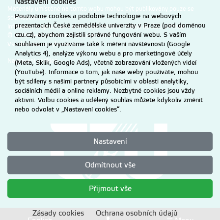
Nastavení cookies
Materiály umístěné na tomto webu mohou být publikovány pouze se
Používáme cookies a podobné technologie na webových
souhlasem ČZU.
prezentacích České zemědělské univerzity v Praze (pod doménou
Informace o zpracování a ochraně osobních údajů na ČZU v Praze
.
czu.cz), abychom zajistili správné fungování webu. S vaším
© 2026 Česká zemědělská univerzita v Praze
souhlasem je využíváme také k měření návštěvnosti (Google
Všechna práva vyhrazena
Analytics 4), analýze výkonu webu a pro marketingové účely
Nastavení cookies
(Meta, Sklik, Google Ads), včetně zobrazování vložených videí
(YouTube). Informace o tom, jak naše weby používáte, mohou
být sdíleny s našimi partnery působícími v oblasti analytiky,
sociálních médií a online reklamy. Nezbytné cookies jsou vždy
aktivní. Volbu cookies a udělený souhlas můžete kdykoliv změnit
nebo odvolat v „Nastavení cookies“.
Nastavení
Odmítnout vše
Přijmout vše
Zásady cookies
Ochrana osobních údajů