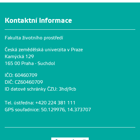
Kontaktní informace
Fakulta životního prostředí
Česká zemědělská univerzita v Praze
Kamýcká 129
165 00 Praha - Suchdol
IČO: 60460709
DIČ: CZ60460709
ID datové schránky ČZU: 3hdj9cb
Tel. ústředna: +420 224 381 111
GPS souřadnice: 50.129976, 14.373707