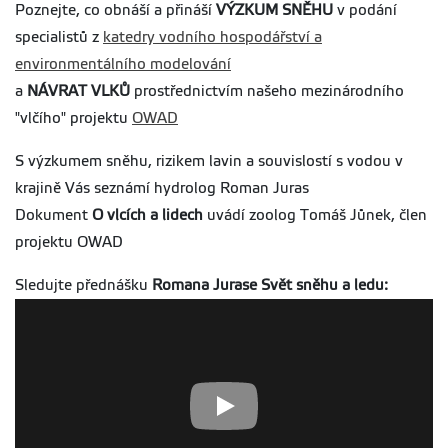
Poznejte, co obnáší a přináší
VÝZKUM SNĚHU
v podání
specialistů z
katedry vodního hospodářství a
environmentálního modelování
a
NÁVRAT VLKŮ
prostřednictvím našeho mezinárodního
"vlčího" projektu
OWAD
S výzkumem sněhu, rizikem lavin a souvislostí s vodou v
krajině Vás seznámí hydrolog Roman Juras
Dokument
O vlcích a lidech
uvádí zoolog Tomáš Jůnek, člen
projektu OWAD
Sledujte přednášku
Romana Jurase Svět sněhu a ledu: