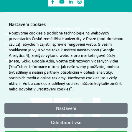
Odkaz na Facebook
Odkaz na Youtube
Odkaz na LinkedIn
Odkaz na Instagram
Nastavení cookies
Materiály umístěné na tomto webu mohou být publikovány pouze se
Používáme cookies a podobné technologie na webových
souhlasem ČZU.
prezentacích České zemědělské univerzity v Praze (pod doménou
Informace o zpracování a ochraně osobních údajů na ČZU v Praze
.
czu.cz), abychom zajistili správné fungování webu. S vaším
© 2026 Česká zemědělská univerzita v Praze
souhlasem je využíváme také k měření návštěvnosti (Google
Všechna práva vyhrazena
Analytics 4), analýze výkonu webu a pro marketingové účely
Nastavení cookies
(Meta, Sklik, Google Ads), včetně zobrazování vložených videí
(YouTube). Informace o tom, jak naše weby používáte, mohou
být sdíleny s našimi partnery působícími v oblasti analytiky,
sociálních médií a online reklamy. Nezbytné cookies jsou vždy
aktivní. Volbu cookies a udělený souhlas můžete kdykoliv změnit
nebo odvolat v „Nastavení cookies“.
Nastavení
Odmítnout vše