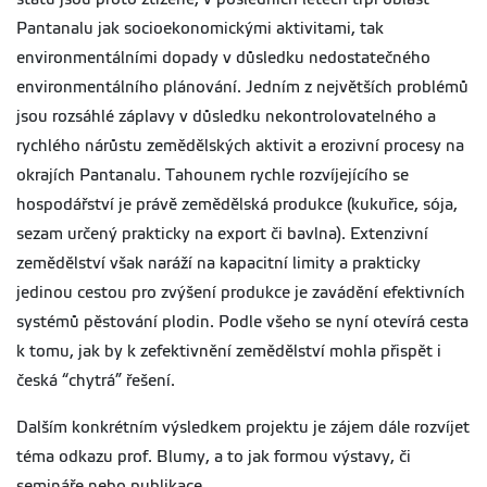
Pantanalu jak socioekonomickými aktivitami, tak
environmentálními dopady v důsledku nedostatečného
environmentálního plánování. Jedním z největších problémů
jsou rozsáhlé záplavy v důsledku nekontrolovatelného a
rychlého nárůstu zemědělských aktivit a erozivní procesy na
okrajích Pantanalu. Tahounem rychle rozvíjejícího se
hospodářství je právě zemědělská produkce (kukuřice, sója,
sezam určený prakticky na export či bavlna). Extenzivní
zemědělství však naráží na kapacitní limity a prakticky
jedinou cestou pro zvýšení produkce je zavádění efektivních
systémů pěstování plodin. Podle všeho se nyní otevírá cesta
k tomu, jak by k zefektivnění zemědělství mohla přispět i
česká “chytrá” řešení.
Dalším konkrétním výsledkem projektu je zájem dále rozvíjet
téma odkazu prof. Blumy, a to jak formou výstavy, či
semináře nebo publikace.