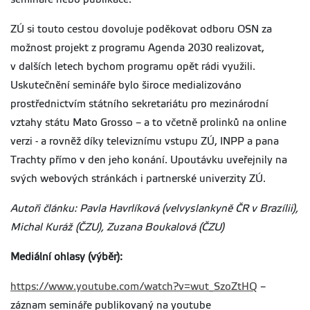
ZÚ si touto cestou dovoluje poděkovat odboru OSN za
možnost projekt z programu Agenda 2030 realizovat,
v dalších letech bychom programu opět rádi využili.
Uskutečnění semináře bylo široce medializováno
prostřednictvím státního sekretariátu pro mezinárodní
vztahy státu Mato Grosso – a to včetně prolinků na online
verzi - a rovněž díky televiznímu vstupu ZÚ, INPP a pana
Trachty přímo v den jeho konání. Upoutávku uveřejnily na
svých webových stránkách i partnerské univerzity ZÚ.
Autoři článku: Pavla Havrlíková (velvyslankyně ČR v Brazílii),
Michal Kuráž (ČZU), Zuzana Boukalová (ČZU)
Mediální ohlasy (výběr):
https://www.youtube.com/watch?v=wut_SzoZtHQ
–
záznam semináře publikovaný na youtube