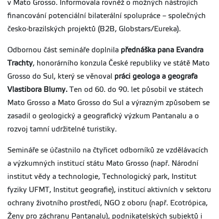
v Mato Grosso. Informovala rovněž o možných nástrojích
financování potenciální bilaterální spolupráce – společných
česko-brazilských projektů (B2B, Globstars/Eureka).
Odbornou část semináře doplnila
přednáška pana Evandra
Trachty
, honorárního konzula České republiky ve státě Mato
Grosso do Sul, který se věnoval
práci geologa a geografa
Vlastibora Blumy.
Ten od 60. do 90. let působil ve státech
Mato Grosso a Mato Grosso do Sul a výrazným způsobem se
zasadil o geologický a geografický výzkum Pantanalu a o
rozvoj tamní udržitelné turistiky.
Semináře se účastnilo na čtyřicet odborníků ze vzdělávacích
a výzkumných institucí státu Mato Grosso (např. Národní
institut vědy a technologie, Technologický park, Institut
fyziky UFMT, Institut geografie), institucí aktivních v sektoru
ochrany životního prostředí, NGO z oboru (např. Ecotrópica,
Ženy pro záchranu Pantanalu), podnikatelských subjektů i