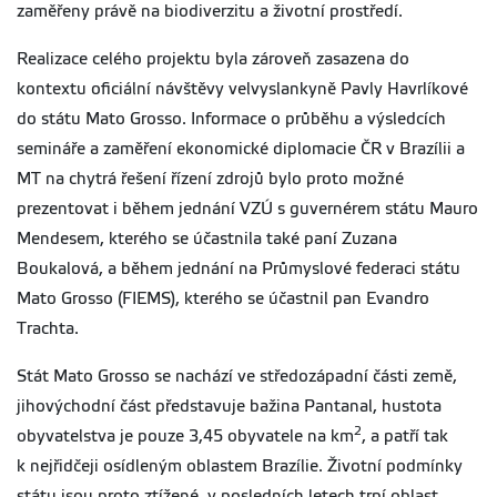
zaměřeny právě na biodiverzitu a životní prostředí.
Realizace celého projektu byla zároveň zasazena do
kontextu oficiální návštěvy velvyslankyně Pavly Havrlíkové
do státu Mato Grosso. Informace o průběhu a výsledcích
semináře a zaměření ekonomické diplomacie ČR v Brazílii a
MT na chytrá řešení řízení zdrojů bylo proto možné
prezentovat i během jednání VZÚ s guvernérem státu Mauro
Mendesem, kterého se účastnila také paní Zuzana
Boukalová, a během jednání na Průmyslové federaci státu
Mato Grosso (FIEMS), kterého se účastnil pan Evandro
Trachta.
Stát Mato Grosso se nachází ve středozápadní části země,
jihovýchodní část představuje bažina Pantanal, hustota
2
obyvatelstva je pouze 3,45 obyvatele na km
, a patří tak
k nejřidčeji osídleným oblastem Brazílie. Životní podmínky
státu jsou proto ztížené, v posledních letech trpí oblast