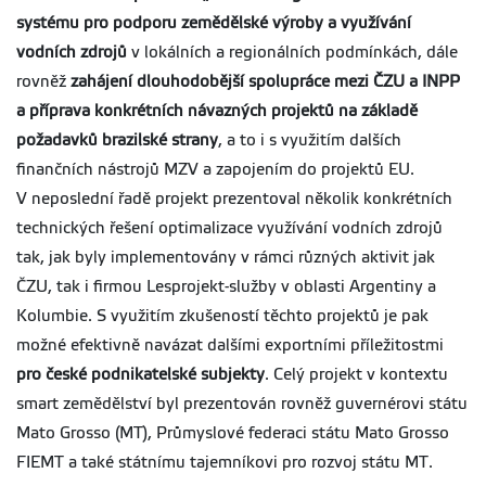
systému pro podporu zemědělské výroby a využívání
vodních zdrojů
v lokálních a regionálních podmínkách, dále
rovněž
zahájení dlouhodobější spolupráce mezi ČZU a INPP
a příprava konkrétních návazných projektů na základě
požadavků brazilské strany
, a to i s využitím dalších
finančních nástrojů MZV a zapojením do projektů EU.
V neposlední řadě projekt prezentoval několik konkrétních
technických řešení optimalizace využívání vodních zdrojů
tak, jak byly implementovány v rámci různých aktivit jak
ČZU, tak i firmou Lesprojekt-služby v oblasti Argentiny a
Kolumbie. S využitím zkušeností těchto projektů je pak
možné efektivně navázat dalšími exportními příležitostmi
pro české podnikatelské subjekty
. Celý projekt v kontextu
smart zemědělství byl prezentován rovněž guvernérovi státu
Mato Grosso (MT), Průmyslové federaci státu Mato Grosso
FIEMT a také státnímu tajemníkovi pro rozvoj státu MT.