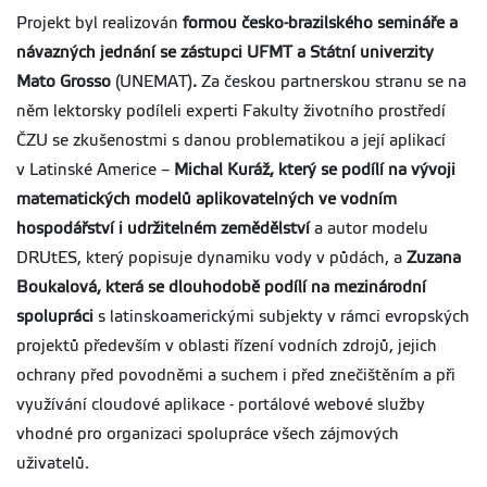
Projekt byl realizován
formou česko-brazilského semináře a
návazných jednání se zástupci UFMT a Státní univerzity
Mato Grosso
(UNEMAT)
.
Za českou partnerskou stranu se na
něm lektorsky podíleli experti Fakulty životního prostředí
ČZU se zkušenostmi s danou problematikou a její aplikací
v Latinské Americe –
Michal Kuráž, který se podílí na vývoji
matematických modelů aplikovatelných ve vodním
hospodářství i udržitelném zemědělství
a autor modelu
DRUtES, který popisuje dynamiku vody v půdách, a
Zuzana
Boukalová, která se dlouhodobě podílí na mezinárodní
spolupráci
s latinskoamerickými subjekty v rámci evropských
projektů především v oblasti řízení vodních zdrojů, jejich
ochrany před povodněmi a suchem i před znečištěním a při
využívání cloudové aplikace - portálové webové služby
vhodné pro organizaci spolupráce všech zájmových
uživatelů.