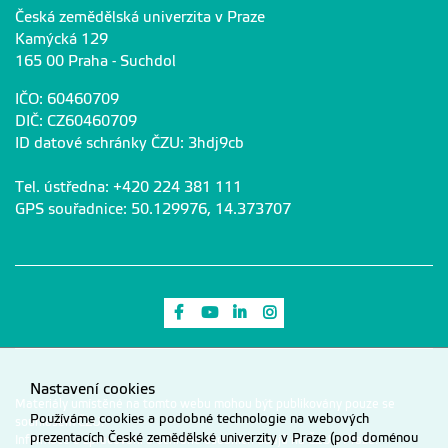
Česká zemědělská univerzita v Praze
Kamýcká 129
165 00 Praha - Suchdol
IČO: 60460709
DIČ: CZ60460709
ID datové schránky ČZU: 3hdj9cb
Tel. ústředna: +420 224 381 111
GPS souřadnice: 50.129976, 14.373707
Odkaz na Facebook
Odkaz na Youtube
Odkaz na LinkedIn
Odkaz na Instagram
Nastavení cookies
Materiály umístěné na tomto webu mohou být publikovány pouze se
Používáme cookies a podobné technologie na webových
souhlasem ČZU.
prezentacích České zemědělské univerzity v Praze (pod doménou
Informace o zpracování a ochraně osobních údajů na ČZU v Praze
.