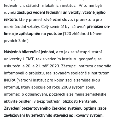
federálních, státních a lokálních institucí. Přítomni byli
rovněž
zástupci vedení federální univerzity, včetně jejího
rektora
, který pronesl závěrečné slovo, i prorektora pro
mezinárodní vztahy. Celý seminář byl zároveň
přenášen on-
line a je zpřístupněn na youtube
(120 zhlédnutí během
prvních 3 dní).
Následná bilaterální jednání
, a to jak se zástupci státní
univerzity UEMT, tak s vedením Institutu geografie, se
uskutečnila 20. a 21. září 2023. Zástupci Institutu geografie
informovali o projektu, realizovaném společně s institutem
INCRA (Národní institut pro kolonizaci a zemědělskou
reformu), který aplikuje od roku 2008 systém sběru
informací o odlesňování, požárech a zejména zemědělské
aktivitě osídlení v bezprostřední blízkosti Pantanalu.
Zavedení prezentovaného českého systému optimalizace
zavlažování by zefektivnilo stávající aplikovaný systém,