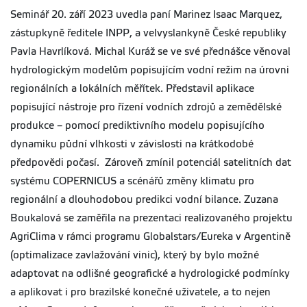
Seminář 20. září 2023 uvedla paní Marinez Isaac Marquez,
zástupkyně ředitele INPP, a velvyslankyně České republiky
Pavla Havrlíková. Michal Kuráž se ve své přednášce věnoval
hydrologickým modelům popisujícím vodní režim na úrovni
regionálních a lokálních měřítek. Představil aplikace
popisující nástroje pro řízení vodních zdrojů a zemědělské
produkce – pomocí prediktivního modelu popisujícího
dynamiku půdní vlhkosti v závislosti na krátkodobé
předpovědi počasí. Zároveň zmínil potenciál satelitních dat
systému COPERNICUS a scénářů změny klimatu pro
regionální a dlouhodobou predikci vodní bilance. Zuzana
Boukalová se zaměřila na prezentaci realizovaného projektu
AgriClima v rámci programu Globalstars/Eureka v Argentině
(optimalizace zavlažování vinic), který by bylo možné
adaptovat na odlišné geografické a hydrologické podmínky
a aplikovat i pro brazilské konečné uživatele, a to nejen