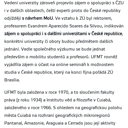
Vedení univerzity zároveň projevilo zájem o spolupráci s ČZU
i v dalších oblastech, čeští experti proto do České republiky
odjíždějí
s návrhem MoU
. Ve vztahu k ZÚ byl rektorem,
profesorem Evandrem Aparecido Soares da Silvou, indikován
zájem o spolupráci i s dalšími univerzitami v České republice
,
konkrétní univerzity či obory budou předmětem dalších
jednání. Vedle společného výzkumu se bude jednat
především o mobilitu studentů a profesorů. UFMT rovněž
vyjádřila zájem o účast na online semináři k možnostem
studia v České republice, který na konci října pořádá ZÚ
Brasília.
UFMT byla založena v roce 1970, a to sloučením fakulty
práva (z roku 1934) a Institutu věd a filozofie v Cuiabá,
založeného v roce 1966. S ohledem na geografickou polohu
města Cuiabá na rozhraní geografických mikroregionů
Pantanal, Amazonie, Araguaia a Cerrado jsou její aktivity