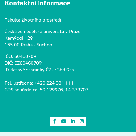
Kontaktní informace
Fakulta životního prostředí
Česká zemědělská univerzita v Praze
Kamýcká 129
165 00 Praha - Suchdol
IČO: 60460709
DIČ: CZ60460709
ID datové schránky ČZU: 3hdj9cb
Tel. ústředna: +420 224 381 111
GPS souřadnice: 50.129976, 14.373707
Odkaz na Facebook
Odkaz na Youtube
Odkaz na LinkedIn
Odkaz na Instagram