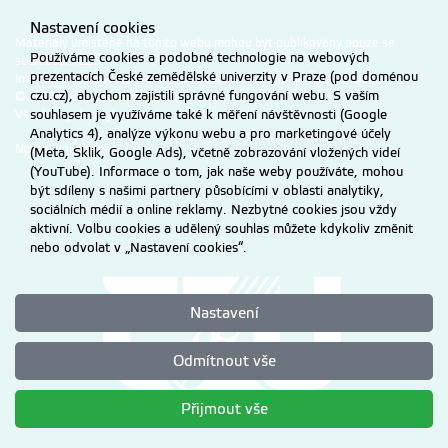
Nastavení cookies
Materiály umístěné na tomto webu mohou být publikovány pouze se
Používáme cookies a podobné technologie na webových
souhlasem ČZU.
prezentacích České zemědělské univerzity v Praze (pod doménou
Informace o zpracování a ochraně osobních údajů na ČZU v Praze
.
czu.cz), abychom zajistili správné fungování webu. S vaším
© 2026 Česká zemědělská univerzita v Praze
souhlasem je využíváme také k měření návštěvnosti (Google
Všechna práva vyhrazena
Analytics 4), analýze výkonu webu a pro marketingové účely
Nastavení cookies
(Meta, Sklik, Google Ads), včetně zobrazování vložených videí
(YouTube). Informace o tom, jak naše weby používáte, mohou
být sdíleny s našimi partnery působícími v oblasti analytiky,
sociálních médií a online reklamy. Nezbytné cookies jsou vždy
aktivní. Volbu cookies a udělený souhlas můžete kdykoliv změnit
nebo odvolat v „Nastavení cookies“.
Nastavení
Odmítnout vše
Přijmout vše