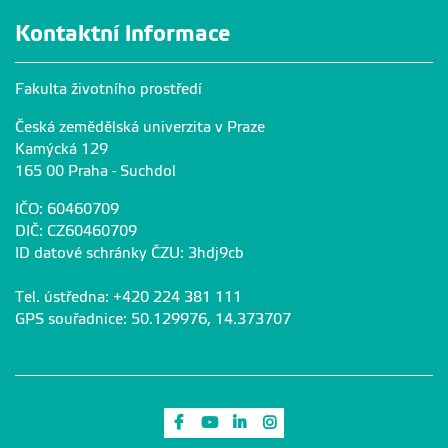
Kontaktní informace
Fakulta životního prostředí
Česká zemědělská univerzita v Praze
Kamýcká 129
165 00 Praha - Suchdol
IČO: 60460709
DIČ: CZ60460709
ID datové schránky ČZU: 3hdj9cb
Tel. ústředna: +420 224 381 111
GPS souřadnice: 50.129976, 14.373707
Odkaz na Facebook
Odkaz na Youtube
Odkaz na LinkedIn
Odkaz na Instagram