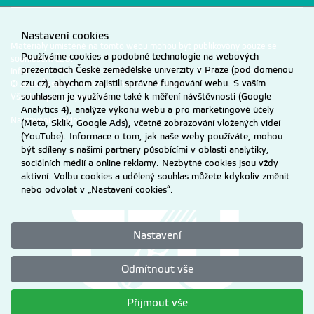
Nastavení cookies
Materiály umístěné na tomto webu mohou být publikovány pouze se
Používáme cookies a podobné technologie na webových
souhlasem ČZU.
prezentacích České zemědělské univerzity v Praze (pod doménou
Informace o zpracování a ochraně osobních údajů na ČZU v Praze
.
czu.cz), abychom zajistili správné fungování webu. S vaším
© 2026 Česká zemědělská univerzita v Praze
souhlasem je využíváme také k měření návštěvnosti (Google
Všechna práva vyhrazena
Analytics 4), analýze výkonu webu a pro marketingové účely
Nastavení cookies
(Meta, Sklik, Google Ads), včetně zobrazování vložených videí
(YouTube). Informace o tom, jak naše weby používáte, mohou
být sdíleny s našimi partnery působícími v oblasti analytiky,
sociálních médií a online reklamy. Nezbytné cookies jsou vždy
aktivní. Volbu cookies a udělený souhlas můžete kdykoliv změnit
nebo odvolat v „Nastavení cookies“.
Nastavení
Odmítnout vše
Přijmout vše