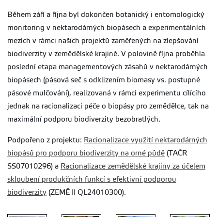
Během září a října byl dokončen botanický i entomologický
monitoring v nektarodárných biopásech a experimentálních
mezích v rámci našich projektů zaměřených na zlepšování
biodiverzity v zemědělské krajině. V polovině října proběhla
poslední etapa managementových zásahů v nektarodárných
biopásech (pásová seč s odklizením biomasy vs. postupné
pásové mulčování), realizovaná v rámci experimentu cílícího
jednak na racionalizaci péče o biopásy pro zemědělce, tak na
maximální podporu biodiverzity bezobratlých.
Podpořeno z projektu:
Racionalizace využití nektarodárných
biopásů pro podporu biodiverzity na orné půdě
(TAČR
SS07010296) a
Racionalizace zemědělské krajiny za účelem
skloubení produkčních funkcí s efektivní podporou
biodiverzity
(ZEMĚ II QL24010300).