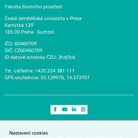
Fakulta životního prostředí
Česká zemědělská univerzita v Praze
Kamýcká 129
165 00 Praha - Suchdol
IČO: 60460709
DIČ: CZ60460709
ID datové schránky ČZU: 3hdj9cb
Tel. ústředna: +420 224 381 111
GPS souřadnice: 50.129976, 14.373707
Odkaz na Facebook
Odkaz na Youtube
Odkaz na LinkedIn
Odkaz na Instagram
Nastavení cookies
Materiály umístěné na tomto webu mohou být publikovány pouze se