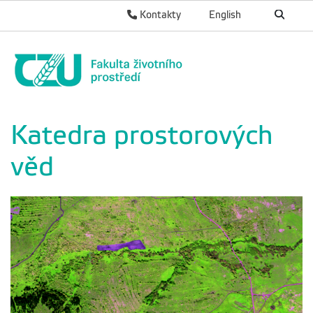
Kontakty
English
Katedra prostorových
věd