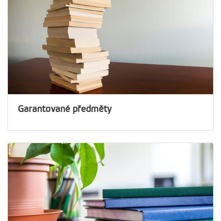
Accuracy UAV-Photogrammetry Data and Comparison
Ing. arch.
with RUSLE and PESERA Erosion Models. Online.
Remote Sensing. Neuveden:Neuveden, roč. 15 (2023),
s. 1-31. 2072-4292 Dostupné z: 10.3390/rs15051339
**KABELKA David; KINCL David; VOPRAVIL Jan;
Sucharda Martin
sucharda@fzp.czu.cz
**BRYCHTA Jiří a BAČOVSKÝ Jan. Measuring of
Ing.
+420
224 38
6 703
infiltration rate in different types of soil in the Czech
Republic using a rainfall simulator. Online. Soil and
Garantované předměty
Water Research. Praha:Ústav zemědělských a
potravinářských informací, roč. 18 (2023), s. 128-137.
Šindlerová Veronika
sindlerova@fzp.czu.cz
1801-5395 Dostupné z: 10.17221/132/2022
Ing. arch.
+420
224 38
6 694
KIRSCHNER Vlaďka; **KAREL Macků; MORAVEC David
a MAŇAS Jan. Measuring the relationships between
various urban green spaces and local climate zones.
Online. Scientific Reports. London:Nature Publishing
Trpáková Ivana
trpakova@fzp.czu.cz
RNDr. Ph.D.
+420
224 38
6 693
Group, roč. 13 (2023), s. 1-9. 2045-2322 Dostupné z: