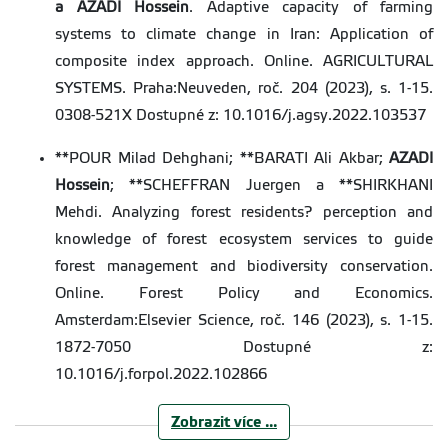
a AZADI Hossein
. Adaptive capacity of farming
systems to climate change in Iran: Application of
composite index approach. Online. AGRICULTURAL
SYSTEMS. Praha:Neuveden, roč. 204 (2023), s. 1-15.
Fanta Václav
fantav@fzp.czu.cz
0308-521X Dostupné z: 10.1016/j.agsy.2022.103537
PhD.
+420
224 38
6 699
**POUR Milad Dehghani; **BARATI Ali Akbar;
AZADI
Hossein
; **SCHEFFRAN Juergen a **SHIRKHANI
Mehdi. Analyzing forest residents? perception and
knowledge of forest ecosystem services to guide
Franke Daniel
franke@fzp.czu.cz
Ing. Ph.D.
forest management and biodiversity conservation.
+420
224 38
6 687
Online. Forest Policy and Economics.
Amsterdam:Elsevier Science, roč. 146 (2023), s. 1-15.
1872-7050 Dostupné z:
10.1016/j.forpol.2022.102866
Fučík Petr
fucik@fzp.czu.cz
Ing. PhD.
Zobrazit více ...
**GOLI Imaneh;
AZADI Hossein
; **NAJAFABADI