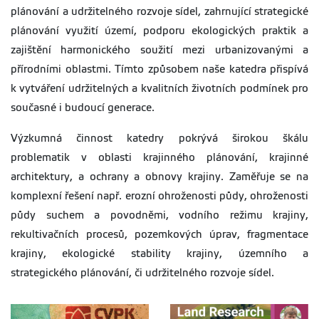
plánování a udržitelného rozvoje sídel, zahrnující strategické
plánování využití území, podporu ekologických praktik a
zajištění harmonického soužití mezi urbanizovanými a
přírodními oblastmi. Tímto způsobem naše katedra přispívá
k vytváření udržitelných a kvalitních životních podmínek pro
současné i budoucí generace.
Výzkumná činnost katedry pokrývá širokou škálu
problematik v oblasti krajinného plánování, krajinné
architektury, a ochrany a obnovy krajiny. Zaměřuje se na
komplexní řešení např. erozní ohroženosti půdy, ohroženosti
půdy suchem a povodněmi, vodního režimu krajiny,
rekultivačních procesů, pozemkových úprav, fragmentace
krajiny, ekologické stability krajiny, územního a
strategického plánování, či udržitelného rozvoje sídel.