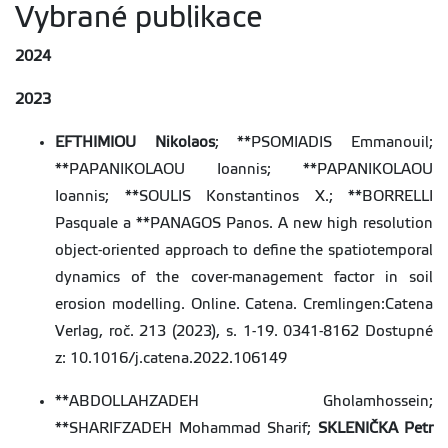
Vybrané publikace
prof. Ing. CSc.
+420
224 38
4 081
2024
2023
Janečková Molnárová Kristina
janeckovak@fzp.czu.cz
EFTHIMIOU Nikolaos
; **PSOMIADIS Emmanouil;
doc. Ing. Ph.D.
+420
224 38
3 766
**PAPANIKOLAOU Ioannis; **PAPANIKOLAOU
Ioannis; **SOULIS Konstantinos X.; **BORRELLI
Pasquale a **PANAGOS Panos. A new high resolution
object-oriented approach to define the spatiotemporal
Antošová Eva
dynamics of the cover-management factor in soil
Ing. arch.
erosion modelling. Online. Catena. Cremlingen:Catena
Verlag, roč. 213 (2023), s. 1-19. 0341-8162 Dostupné
z: 10.1016/j.catena.2022.106149
**ABDOLLAHZADEH Gholamhossein;
Černý Pixová Kateřina
pixova@fzp.czu.cz
**SHARIFZADEH Mohammad Sharif;
SKLENIČKA Petr
Ing. Ph.D.
+420
224 38
3 860