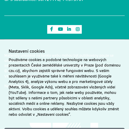
**NOOGHABI Saeedeh Nazari a **STEFANIE Horatiu
Ioan. Predicting the distribution of European Hop
Hornbeam: application of MaxEnt algorithm and
climatic suitability models. Online. European Journal
Odkaz na Facebook
Odkaz na Youtube
Odkaz na LinkedIn
Odkaz na Instagram
Bauerová Anežka
of Forest Research. Berlin:Springer-Verlag, roč. 142
Ing.
(2023), s. 579-591. 1612-4677 Dostupné z:
10.1007/s10342-023-01543-2
Nastavení cookies
Materiály umístěné na tomto webu mohou být publikovány pouze se
Používáme cookies a podobné technologie na webových
souhlasem ČZU.
HOFBAUER Michael; KINCL David; VOPRAVIL Jan;
prezentacích České zemědělské univerzity v Praze (pod doménou
Informace o zpracování a ochraně osobních údajů na ČZU v Praze
.
**KABELKA David a **VRABLIK Petr. Preferential
Beran Václav
czu.cz), abychom zajistili správné fungování webu. S vaším
© 2026 Česká zemědělská univerzita v Praze
Mgr.
Všechna práva vyhrazena
souhlasem je využíváme také k měření návštěvnosti (Google
Erosion of Soil Organic Carbon and Fine-Grained Soil
Analytics 4), analýze výkonu webu a pro marketingové účely
Particles-An Analysis of 82 Rainfall Simulations.
Nastavení cookies
(Meta, Sklik, Google Ads), včetně zobrazování vložených videí
(YouTube). Informace o tom, jak naše weby používáte, mohou
Online. Agronomy. Basel:MDPI AG, roč. 13 (2023), s. 1-
být sdíleny s našimi partnery působícími v oblasti analytiky,
16. 2073-4395 Dostupné z:
sociálních médií a online reklamy. Nezbytné cookies jsou vždy
10.3390/agronomy13010217
aktivní. Volbu cookies a udělený souhlas můžete kdykoliv změnit
Boušková Zuzana
nebo odvolat v „Nastavení cookies“.
Ing. arch.
**SHAHBAZ Pomi; **HAQ Shamsheerul; **ABBAS
Azhar; AZADI Hossein; **BOZ Ismet; **YU Mark a