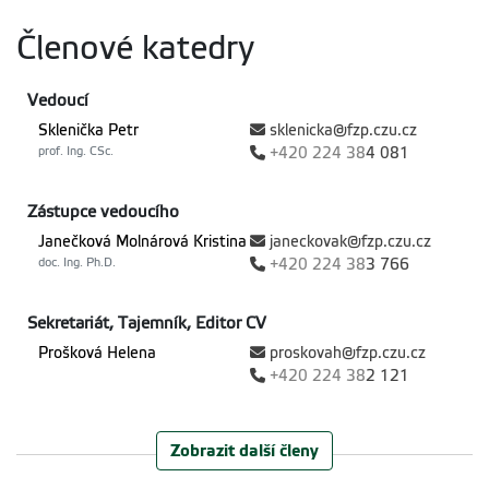
Členové katedry
Vedoucí
Sklenička Petr
sklenicka@fzp.czu.cz
prof. Ing. CSc.
+420
224 38
4 081
Zástupce vedoucího
Janečková Molnárová Kristina
janeckovak@fzp.czu.cz
doc. Ing. Ph.D.
+420
224 38
3 766
Sekretariát, Tajemník, Editor CV
Prošková Helena
proskovah@fzp.czu.cz
+420
224 38
2 121
Pedagogové
Zobrazit další členy
Sklenička Petr
sklenicka@fzp.czu.cz