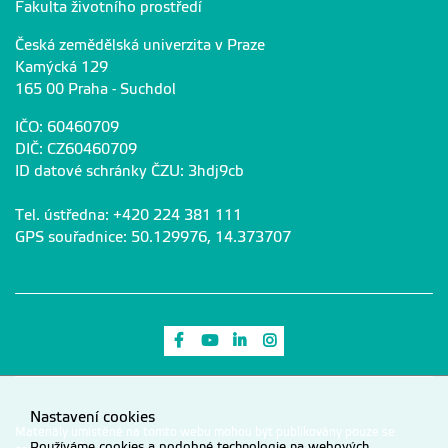
Fakulta životního prostředí
Česká zemědělská univerzita v Praze
Kamýcká 129
165 00 Praha - Suchdol
IČO: 60460709
DIČ: CZ60460709
ID datové schránky ČZU: 3hdj9cb
Tel. ústředna: +420 224 381 111
GPS souřadnice: 50.129976, 14.373707
Odkaz na Facebook
Odkaz na Youtube
Odkaz na LinkedIn
Odkaz na Instagram
Nastavení cookies
Materiály umístěné na tomto webu mohou být publikovány pouze se
Používáme cookies a podobné technologie na webových