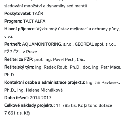
sledování množství a dynamiky sedimentů
Poskytovatel:
TAČR
Program:
TAČT ALFA
Hlavní příjemce:
Výzkumný ústav meliorací a ochrany půdy,
v.v.i.
Partneři:
AQUAMONITORING, s.r.o., GEOREAL spol. s r.o.,
FŽP ČZU v Praze
Řešitel za FŽP:
prof. Ing. Pavel Pech, CSc.
Řešitelský tým:
Ing. Radek Roub, Ph.D., doc. Ing. Petr Máca,
Ph.D.
Kontaktní osoba a administrace projektu:
Ing. Jiří Pavlásek,
Ph.D., Ing. Helena Michálková
Doba řešení:
2014-2017
Celkové náklady projektu:
11 785 tis. Kč (z toho dotace
7 661 tis. Kč)