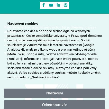
Odkaz na Facebook
Odkaz na Youtube
Odkaz na LinkedIn
Odkaz na Instagram
Nastavení cookies
Materiály umístěné na tomto webu mohou být publikovány pouze se
Používáme cookies a podobné technologie na webových
souhlasem ČZU.
prezentacích České zemědělské univerzity v Praze (pod doménou
Informace o zpracování a ochraně osobních údajů na ČZU v Praze
.
czu.cz), abychom zajistili správné fungování webu. S vaším
© 2026 Česká zemědělská univerzita v Praze
souhlasem je využíváme také k měření návštěvnosti (Google
Všechna práva vyhrazena
Analytics 4), analýze výkonu webu a pro marketingové účely
Nastavení cookies
(Meta, Sklik, Google Ads), včetně zobrazování vložených videí
(YouTube). Informace o tom, jak naše weby používáte, mohou
být sdíleny s našimi partnery působícími v oblasti analytiky,
sociálních médií a online reklamy. Nezbytné cookies jsou vždy
aktivní. Volbu cookies a udělený souhlas můžete kdykoliv změnit
nebo odvolat v „Nastavení cookies“.
Nastavení
Odmítnout vše