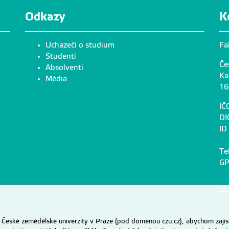
Odkazy
K
Uchazeči o studium
Fa
Studenti
Če
Absolventi
Ka
Média
16
IČ
DI
ID
Te
GP
eské zemědělské univerzity v Praze (pod doménou czu.cz), abychom zajist