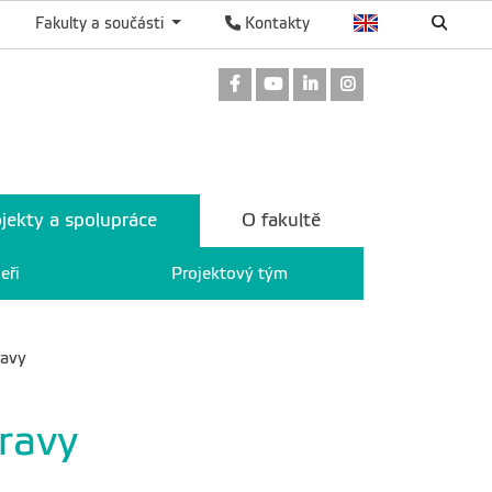
Fakulty a součásti
Kontakty
Odkaz na Facebook
Odkaz na Youtube
Odkaz na LinkedIn
Odkaz na Instag
jekty a spolupráce
O fakultě
eři
Projektový tým
ravy
ravy