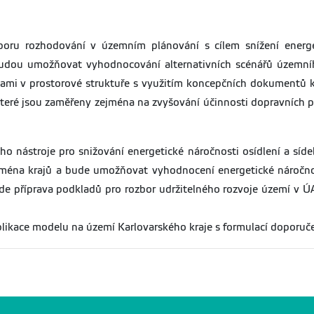
poru rozhodování v územním plánování s cílem snížení energe
budou umožňovat vyhodnocování alternativních scénářů územn
ami v prostorové struktuře s využitím koncepčních dokumentů kra
 které jsou zaměřeny zejména na zvyšování účinnosti dopravních
ho nástroje pro snižování energetické náročnosti osídlení a síde
jména krajů a bude umožňovat vyhodnocení energetické náročnos
de příprava podkladů pro rozbor udržitelného rozvoje území v Ú
plikace modelu na území Karlovarského kraje s formulací doporučen