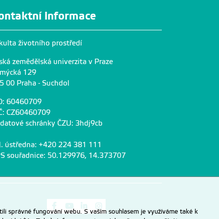
ontaktní informace
kulta životního prostředí
ská zemědělská univerzita v Praze
mýcká 129
5 00 Praha - Suchdol
O: 60460709
Č: CZ60460709
 datové schránky ČZU: 3hdj9cb
l. ústředna: +420 224 381 111
S souřadnice: 50.129976, 14.373707
Odkaz na Facebook
Odkaz na Youtube
Odkaz na LinkedIn
Odkaz na Instagram
ili správné fungování webu. S vaším souhlasem je využíváme také k