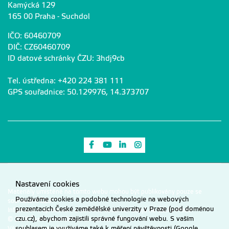
Kamýcká 129
165 00 Praha - Suchdol
IČO: 60460709
DIČ: CZ60460709
ID datové schránky ČZU: 3hdj9cb
Tel. ústředna: +420 224 381 111
GPS souřadnice: 50.129976, 14.373707
Odkaz na Facebook
Odkaz na Youtube
Odkaz na LinkedIn
Odkaz na Instagram
Nastavení cookies
Materiály umístěné na tomto webu mohou být publikovány pouze se
Používáme cookies a podobné technologie na webových
souhlasem ČZU.
prezentacích České zemědělské univerzity v Praze (pod doménou
Informace o zpracování a ochraně osobních údajů na ČZU v Praze
.
czu.cz), abychom zajistili správné fungování webu. S vaším
© 2026 Česká zemědělská univerzita v Praze
Všechna práva vyhrazena
souhlasem je využíváme také k měření návštěvnosti (Google