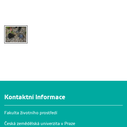
Kořenové
Kořenové
Kořenové
Kořenové
čistírny 21
čistírny 22
čistírny 23
čistírny 24
Kořenové
čistírny 25
Kontaktní informace
Fakulta životního prostředí
Česká zemědělská univerzita v Praze