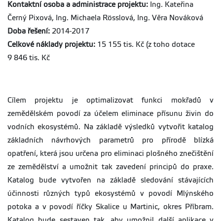
Kontaktní osoba a administrace projektu:
Ing. Kateřina
Černý Pixová, Ing. Michaela Rösslová, Ing. Věra Nováková
Doba řešení:
2014-2017
Celkové náklady projektu:
15 155 tis. Kč (z toho dotace
9 846 tis. Kč
Cílem projektu je optimalizovat funkci mokřadů v
zemědělském povodí za účelem eliminace přísunu živin do
vodních ekosystémů. Na základě výsledků vytvořit katalog
základních návrhových parametrů pro přírodě blízká
opatření, která jsou určena pro eliminaci plošného znečištění
ze zemědělství a umožnit tak zavedení principů do praxe.
Katalog bude vytvořen na základě sledování stávajících
účinnosti různých typů ekosystémů v povodí Mlýnského
potoka a v povodí říčky Skalice u Martinic, okres Příbram.
Katalog bude sestaven tak, aby umožnil další aplikace v