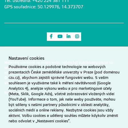
Tel. ústředna: +420 224 381 111
GPS souřadnice: 50.129976, 14.373707
Odkaz na Facebook
Odkaz na Youtube
Odkaz na LinkedIn
Odkaz na Instagram
Nastavení cookies
Materiály umístěné na tomto webu mohou být publikovány pouze se
Používáme cookies a podobné technologie na webových
souhlasem ČZU.
prezentacích České zemědělské univerzity v Praze (pod doménou
Informace o zpracování a ochraně osobních údajů na ČZU v Praze
.
czu.cz), abychom zajistili správné fungování webu. S vaším
© 2026 Česká zemědělská univerzita v Praze
souhlasem je využíváme také k měření návštěvnosti (Google
Všechna práva vyhrazena
Analytics 4), analýze výkonu webu a pro marketingové účely
Nastavení cookies
(Meta, Sklik, Google Ads), včetně zobrazování vložených videí
(YouTube). Informace o tom, jak naše weby používáte, mohou
být sdíleny s našimi partnery působícími v oblasti analytiky,
sociálních médií a online reklamy. Nezbytné cookies jsou vždy
aktivní. Volbu cookies a udělený souhlas můžete kdykoliv změnit
nebo odvolat v „Nastavení cookies“.