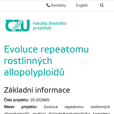
Kontakty
English
Evoluce repeatomu
rostlinných
allopolyploidů
Základní informace
Číslo projektu:
20-20286S
Název projektu:
Evoluce repeatomu rostlinných
allopolyploidů: analýza diploidně-polyploidního komplexu