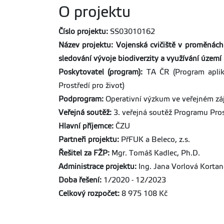
O projektu
Číslo projektu:
SS03010162
Název projektu: Vojenská cvičiště v proměnách
sledování vývoje biodiverzity a využívání území
Poskytovatel (program):
TA ČR (Program apliko
Prostředí pro život)
Podprogram:
Operativní výzkum ve veřejném z
Veřejná soutěž:
3. veřejná soutěž Programu Pros
Hlavní příjemce:
ČZU
Partneři projektu:
PřFUK a Beleco, z.s.
Řešitel za FŽP:
Mgr. Tomáš Kadlec, Ph.D.
Administrace projektu:
Ing. Jana Vorlová Korta
Doba řešení:
1/2020 - 12/2023
Celkový rozpočet:
8 975 108 Kč