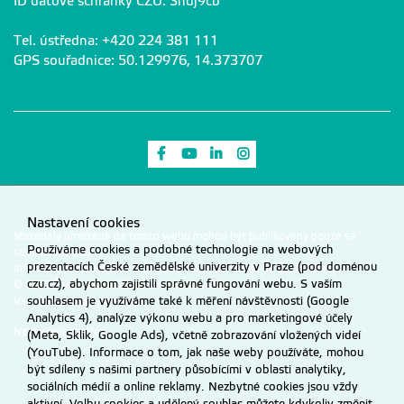
ID datové schránky ČZU: 3hdj9cb
Tel. ústředna: +420 224 381 111
GPS souřadnice: 50.129976, 14.373707
Odkaz na Facebook
Odkaz na Youtube
Odkaz na LinkedIn
Odkaz na Instagram
Nastavení cookies
Materiály umístěné na tomto webu mohou být publikovány pouze se
Používáme cookies a podobné technologie na webových
souhlasem ČZU.
prezentacích České zemědělské univerzity v Praze (pod doménou
Informace o zpracování a ochraně osobních údajů na ČZU v Praze
.
czu.cz), abychom zajistili správné fungování webu. S vaším
© 2026 Česká zemědělská univerzita v Praze
souhlasem je využíváme také k měření návštěvnosti (Google
Všechna práva vyhrazena
Analytics 4), analýze výkonu webu a pro marketingové účely
Nastavení cookies
(Meta, Sklik, Google Ads), včetně zobrazování vložených videí
(YouTube). Informace o tom, jak naše weby používáte, mohou
být sdíleny s našimi partnery působícími v oblasti analytiky,
sociálních médií a online reklamy. Nezbytné cookies jsou vždy