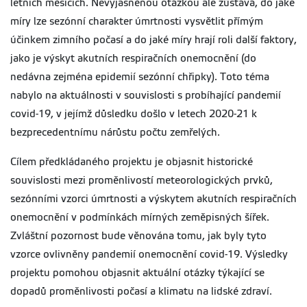
letních měsících. Nevyjasněnou otázkou ale zůstává, do jaké
míry lze sezónní charakter úmrtnosti vysvětlit přímým
účinkem zimního počasí a do jaké míry hrají roli další faktory,
jako je výskyt akutních respiračních onemocnění (do
nedávna zejména epidemií sezónní chřipky). Toto téma
nabylo na aktuálnosti v souvislosti s probíhající pandemií
covid-19, v jejímž důsledku došlo v letech 2020-21 k
bezprecedentnímu nárůstu počtu zemřelých.
Cílem předkládaného projektu je objasnit historické
souvislosti mezi proměnlivostí meteorologických prvků,
sezónními vzorci úmrtnosti a výskytem akutních respiračních
onemocnění v podmínkách mírných zeměpisných šířek.
Zvláštní pozornost bude věnována tomu, jak byly tyto
vzorce ovlivněny pandemií onemocnění covid-19. Výsledky
projektu pomohou objasnit aktuální otázky týkající se
dopadů proměnlivosti počasí a klimatu na lidské zdraví.