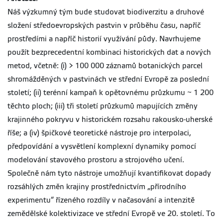
Náš výzkumný tým bude studovat biodiverzitu a druhové
složení středoevropských pastvin v průběhu času, napříč
prostředími a napříč historií využívání půdy. Navrhujeme
použít bezprecedentní kombinaci historických dat a nových
metod, včetně: (i) > 100 000 záznamů botanických parcel
shromážděných v pastvinách ve střední Evropě za poslední
století; (ii) terénní kampaň k opětovnému průzkumu ~ 1 200
těchto ploch; (iii) tři století průzkumů mapujících změny
krajinného pokryvu v historickém rozsahu rakousko-uherské
říše; a (iv) špičkové teoretické nástroje pro interpolaci,
předpovídání a vysvětlení komplexní dynamiky pomocí
modelování stavového prostoru a strojového učení.
Společně nám tyto nástroje umožňují kvantifikovat dopady
rozsáhlých změn krajiny prostřednictvím „přírodního
experimentu“ řízeného rozdíly v načasování a intenzitě
zemědělské kolektivizace ve střední Evropě ve 20. století. To