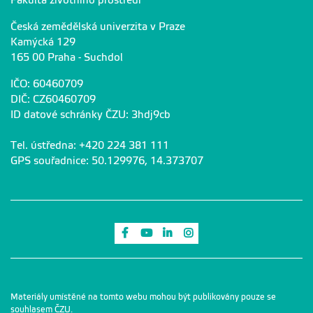
Fakulta životního prostředí
Česká zemědělská univerzita v Praze
Kamýcká 129
165 00 Praha - Suchdol
IČO: 60460709
DIČ: CZ60460709
ID datové schránky ČZU: 3hdj9cb
Tel. ústředna: +420 224 381 111
GPS souřadnice: 50.129976, 14.373707
Odkaz na Facebook
Odkaz na Youtube
Odkaz na LinkedIn
Odkaz na Instagram
Materiály umístěné na tomto webu mohou být publikovány pouze se
souhlasem ČZU.