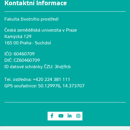
Kontaktní informace
Fakulta životního prostředí
Česká zemědělská univerzita v Praze
Kamýcká 129
165 00 Praha - Suchdol
IČO: 60460709
DIČ: CZ60460709
ID datové schránky ČZU: 3hdj9cb
Tel. ústředna: +420 224 381 111
GPS souřadnice: 50.129976, 14.373707
Odkaz na Facebook
Odkaz na Youtube
Odkaz na LinkedIn
Odkaz na Instagram