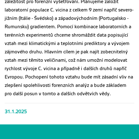
záležitost pro forenzní vyšetřování. Plánujeme založit
laboratorní populace C. vicina z celkem 9 zemí napříč severo-
jižním (Itálie - Švédsko) a západovýchodním (Portugalsko -
Rumunsku) gradientem. Pomocí kombinace laboratorních a
terénních experimentů chceme shromáždit data popisující
vztah mezi klimatickými a teplotními prediktory a vývojem
zájmového druhu. Hlavním cílem je pak najít zobecnitelný
vztah mezi těmito veličinami, což nám umožní modelovat
rychlost vývoje C. vicina a případně i dalších druhů napříč
Evropou. Pochopení tohoto vztahu bude mít zásadní vliv na
zlepšení spolehlivosti forenzních analýz a bude základem
pro další posun v tomto a dalších odvětvích vědy.
31.1.2025