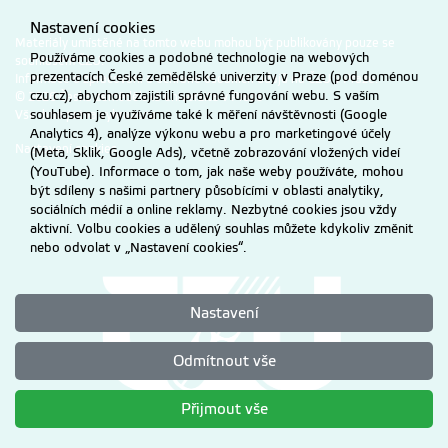
Nastavení cookies
Materiály umístěné na tomto webu mohou být publikovány pouze se
Používáme cookies a podobné technologie na webových
souhlasem ČZU.
prezentacích České zemědělské univerzity v Praze (pod doménou
Informace o zpracování a ochraně osobních údajů na ČZU v Praze
.
czu.cz), abychom zajistili správné fungování webu. S vaším
© 2026 Česká zemědělská univerzita v Praze
souhlasem je využíváme také k měření návštěvnosti (Google
Všechna práva vyhrazena
Analytics 4), analýze výkonu webu a pro marketingové účely
Nastavení cookies
(Meta, Sklik, Google Ads), včetně zobrazování vložených videí
(YouTube). Informace o tom, jak naše weby používáte, mohou
být sdíleny s našimi partnery působícími v oblasti analytiky,
sociálních médií a online reklamy. Nezbytné cookies jsou vždy
aktivní. Volbu cookies a udělený souhlas můžete kdykoliv změnit
nebo odvolat v „Nastavení cookies“.
Nastavení
Odmítnout vše
Přijmout vše