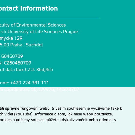
ontact Information
culty of Environmental Sciences
ech University of Life Sciences Prague
mýcká 129
5 00 Praha - Suchdol
: 60460709
N: CZ60460709
 of data box CZU: 3hdj9cb
one: +420 224 381 111
S coordinates: 50,129976, 14,373707
ili správné fungování webu. S vaším souhlasem je využíváme také k
ch videí (YouTube). Informace o tom, jak naše weby používáte,
u cookies a udělený souhlas můžete kdykoliv změnit nebo odvolat v