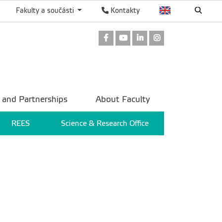
Fakulty a součásti
Kontakty
Odkaz na Facebook
Odkaz na Youtube
Odkaz na LinkedIn
Odkaz na Instag
 and Partnerships
About Faculty
REES
Science & Research Office