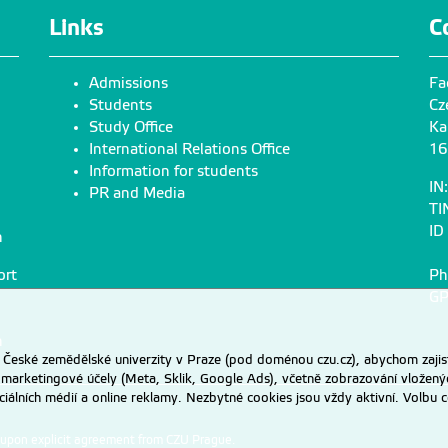
Links
C
Admissions
Fa
Students
Cz
Study Office
Ka
International Relations Office
16
Information for students
IN
PR and Media
TI
ID
n
ort
Ph
GP
n
eské zemědělské univerzity v Praze (pod doménou czu.cz), abychom zajist
 marketingové účely (Meta, Sklik, Google Ads), včetně zobrazování vložený
ociálních médií a online reklamy. Nezbytné cookies jsou vždy aktivní. Volb
d upon explicit agreement from CZU Prague.