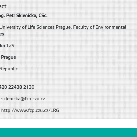
act
ng. Petr Sklenička, CSc.
University of Life Sciences Prague, Faculty of Environmental
es
ka 129
Prague
Republic
420 22438 2130
:
sklenicka@fzp.czu.cz
:
http://www.fzp.czu.cz/LRG