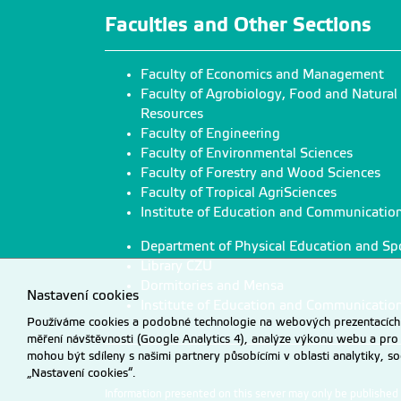
Faculties and Other Sections
Faculty of Economics and Management
Faculty of Agrobiology, Food and Natural
Resources
Faculty of Engineering
Faculty of Environmental Sciences
Faculty of Forestry and Wood Sciences
Faculty of Tropical AgriSciences
Institute of Education and Communicatio
Department of Physical Education and Sp
Library CZU
Dormitories and Mensa
Nastavení cookies
Institute of Education and Communicatio
Používáme cookies a podobné technologie na webových prezentacích Č
měření návštěvnosti (Google Analytics 4), analýze výkonu webu a pro
mohou být sdíleny s našimi partnery působícími v oblasti analytiky, s
„Nastavení cookies“.
Information presented on this server may only be publishe