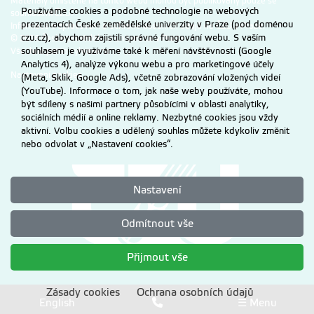
Materiály umístěné na tomto webu mohou být publikovány pouze se
Používáme cookies a podobné technologie na webových
souhlasem ČZU.
prezentacích České zemědělské univerzity v Praze (pod doménou
Informace o zpracování a ochraně osobních údajů na ČZU v Praze
.
czu.cz), abychom zajistili správné fungování webu. S vaším
© 2026 Česká zemědělská univerzita v Praze
souhlasem je využíváme také k měření návštěvnosti (Google
Všechna práva vyhrazena
Analytics 4), analýze výkonu webu a pro marketingové účely
Nastavení cookies
(Meta, Sklik, Google Ads), včetně zobrazování vložených videí
(YouTube). Informace o tom, jak naše weby používáte, mohou
být sdíleny s našimi partnery působícími v oblasti analytiky,
sociálních médií a online reklamy. Nezbytné cookies jsou vždy
aktivní. Volbu cookies a udělený souhlas můžete kdykoliv změnit
nebo odvolat v „Nastavení cookies“.
Nastavení
Odmítnout vše
Přijmout vše
Zásady cookies
Ochrana osobních údajů
English
☰ Menu