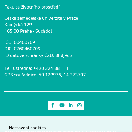
Fakulta životního prostředí
Česká zemědělská univerzita v Praze
Kamýcká 129
165 00 Praha - Suchdol
IČO: 60460709
DIČ: CZ60460709
ID datové schránky ČZU: 3hdj9cb
Tel. ústředna: +420 224 381 111
GPS souřadnice: 50.129976, 14.373707
Odkaz na Facebook
Odkaz na Youtube
Odkaz na LinkedIn
Odkaz na Instagram
Nastavení cookies