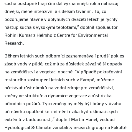
sucha postupně hrají čím dál významnější roli a nahrazují
dřívější, méně intenzivní a s delším trváním. To, co
pozorujeme hlavně v uplynulých dvaceti letech je rychlý
nástup sucha s vysokými teplotami,” doplnil spoluautor
Rohini Kumar z Helmholz Centre for Environmental
Research.
Během letních such odborníci zaznamenávají prudší pokles
zásob vody v půdě, což má za důsledek závažnější dopady
na zemědělství a vegetaci obecně. “V případě pokračování
rostoucího zastoupení letních such v Evropě, můžeme
očekávat růst nároků na vodní zdroje pro zemědělství,
změny ve struktuře a dynamice vegetace a růst rizika
přírodních požárů. Tyto změny by měly být brány v úvahu
při návrhu opatření ke zmírnění rizika hydroklimatických
extrémů v budoucnosti,” doplnil Martin Hanel, vedoucí
Hydrological & Climate variability research group na Fakultě