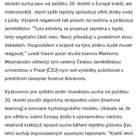
období sucha jsou od začátku 20. století v Evropě kratší, ale
intenzivnější. Jejich vyšší teploty způsobují větší ztráty vody
z půdy. Výrazně negativně tak působí na rostliny a poškozují
zemědělství. “Tyto extrémy se projevují zejména v teplé,
tedy vegetační části roku. Navíc převažují v posledních dvou
dekádách. Hospodaření v krajině na tyto změnu bude muset
reagovat,” uvedl hlavní autor studie Ioannis Markonis.
Mezinárodní vědecký tým vedený Českou zemědělskou
univerzitou v Praze (ČZU) nyní své výsledky publikoval v
prestižním časopise Science Advances.
Výzkumníci pro zjištění změn charakteru sucha od počátku
20. století použili algoritmy strojového učení (machine
learning) a simulace hydrologického modelu. Ukázalo se, že
pro většinu území Evropy došlo k významnému nárůstu
relativně krátkých epizod sucha během teplého půlroku (tzv.
letní sucha) doprovázených vysokými teplotami. “Kratší letní