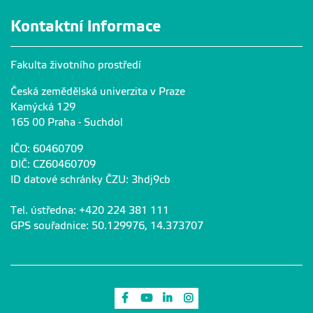
Kontaktní informace
Fakulta životního prostředí
Česká zemědělská univerzita v Praze
Kamýcká 129
165 00 Praha - Suchdol
IČO: 60460709
DIČ: CZ60460709
ID datové schránky ČZU: 3hdj9cb
Tel. ústředna: +420 224 381 111
GPS souřadnice: 50.129976, 14.373707
Odkaz na Facebook
Odkaz na Youtube
Odkaz na LinkedIn
Odkaz na Instagram