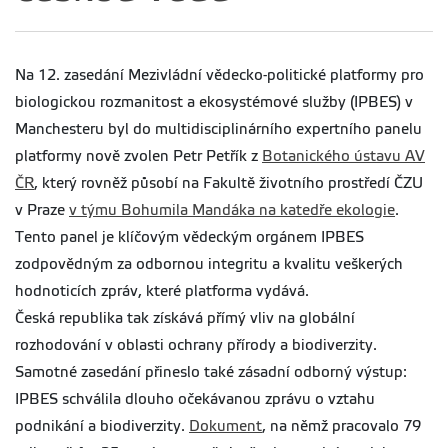
Na 12. zasedání Mezivládní vědecko-politické platformy pro
biologickou rozmanitost a ekosystémové služby (IPBES) v
Manchesteru byl do multidisciplinárního expertního panelu
platformy nově zvolen Petr Petřík z
Botanického ústavu AV
ČR
, který rovněž působí na Fakultě životního prostředí ČZU
v Praze
v týmu Bohumila Mandáka na katedře ekologie
.
Tento panel je klíčovým vědeckým orgánem IPBES
zodpovědným za odbornou integritu a kvalitu veškerých
hodnoticích zpráv, které platforma vydává.
Česká republika tak získává přímý vliv na globální
rozhodování v oblasti ochrany přírody a biodiverzity.
Samotné zasedání přineslo také zásadní odborný výstup:
IPBES schválila dlouho očekávanou zprávu o vztahu
podnikání a biodiverzity.
Dokument
, na němž pracovalo 79