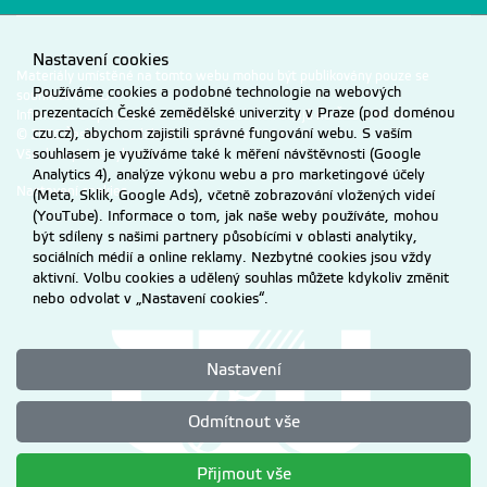
Nastavení cookies
Materiály umístěné na tomto webu mohou být publikovány pouze se
Používáme cookies a podobné technologie na webových
souhlasem ČZU.
prezentacích České zemědělské univerzity v Praze (pod doménou
Informace o zpracování a ochraně osobních údajů na ČZU v Praze
.
czu.cz), abychom zajistili správné fungování webu. S vaším
© 2026 Česká zemědělská univerzita v Praze
souhlasem je využíváme také k měření návštěvnosti (Google
Všechna práva vyhrazena
Analytics 4), analýze výkonu webu a pro marketingové účely
Nastavení cookies
(Meta, Sklik, Google Ads), včetně zobrazování vložených videí
(YouTube). Informace o tom, jak naše weby používáte, mohou
být sdíleny s našimi partnery působícími v oblasti analytiky,
sociálních médií a online reklamy. Nezbytné cookies jsou vždy
aktivní. Volbu cookies a udělený souhlas můžete kdykoliv změnit
nebo odvolat v „Nastavení cookies“.
Nastavení
Odmítnout vše
Přijmout vše