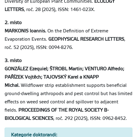
Diversity of European Plant Communities.
ECOLOGY
LETTERS
, roč. 28 (2025), ISSN: 1461-023X.
2. místo
MARKONIS Ioannis.
On the Definition of Extreme
Evaporation Events.
GEOPHYSICAL RESEARCH LETTERS
,
roč. 52 (2025), ISSN: 0094-8276.
3. místo
GONZÁLEZ Ezequiel; ŠTROBL Martin; VENTURO Alfredo;
PAŘÍZEK Vojtěch; TAJOVSKÝ Karel a KNAPP
Michal.
Wildflower strip establishment supports beneficial
ground-dwelling arthropods and pest control but has limited
effects on weed seed control and spillover to adjacent
fields.
PROCEEDINGS OF THE ROYAL SOCIETY B-
BIOLOGICAL SCIENCES
, roč. 292 (2025), ISSN: 0962-8452.
Kategorie doktorandi: