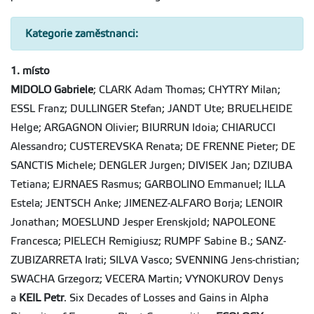
Kategorie zaměstnanci:
1. místo
MIDOLO Gabriele
; CLARK Adam Thomas; CHYTRY Milan;
ESSL Franz; DULLINGER Stefan; JANDT Ute; BRUELHEIDE
Helge; ARGAGNON Olivier; BIURRUN Idoia; CHIARUCCI
Alessandro; CUSTEREVSKA Renata; DE FRENNE Pieter; DE
SANCTIS Michele; DENGLER Jurgen; DIVISEK Jan; DZIUBA
Tetiana; EJRNAES Rasmus; GARBOLINO Emmanuel; ILLA
Estela; JENTSCH Anke; JIMENEZ-ALFARO Borja; LENOIR
Jonathan; MOESLUND Jesper Erenskjold; NAPOLEONE
Francesca; PIELECH Remigiusz; RUMPF Sabine B.; SANZ-
ZUBIZARRETA Irati; SILVA Vasco; SVENNING Jens-christian;
SWACHA Grzegorz; VECERA Martin; VYNOKUROV Denys
a
KEIL Petr
. Six Decades of Losses and Gains in Alpha