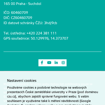
165 00 Praha - Suchdol
IČO: 60460709
DIČ: CZ60460709
ID datové schránky ČZU: 3hdj9cb
Tel. ústředna: +420 224 381 111
GPS souřadnice: 50.129976, 14.373707
Odkaz na Facebook
Odkaz na Youtube
Odkaz na LinkedIn
Odkaz na Instagram
Nastavení cookies
Materiály umístěné na tomto webu mohou být publikovány pouze se
Používáme cookies a podobné technologie na webových
souhlasem ČZU.
prezentacích České zemědělské univerzity v Praze (pod doménou
Informace o zpracování a ochraně osobních údajů na ČZU v Praze
.
czu.cz), abychom zajistili správné fungování webu. S vaším
© 2026 Česká zemědělská univerzita v Praze
souhlasem je využíváme také k měření návštěvnosti (Google
Všechna práva vyhrazena