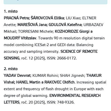
1. místo
PRACNÁ Petra; ŠÁROVCOVÁ Eliška
; LIU Xiao; ELTNER
Anette;
MAREŠOVÁ Jana; GDULOVÁ Kateřina
; URBAZAEV
Mikhail; TORRESANI Michele;
KOZHORIDZE Giorgi a
MOUDRÝ Vítězslav
. Towards 90 m resolution digital terrain
model combining ICESat-2 and GEDI data: Balancing
accuracy and sampling intensity.
SCIENCE OF REMOTE
SENSING
, roč. 12 (2025), ISSN: 2666-0172.
2. místo
YADAV Devvrat
; KUMAR Rohini; SHAH Jignesh;
THAKUR
Vishal; HANEL Martin a RAKOVEC Oldřich
. Increasing spatial
extent and frequency of flash drought in Europe with each
degree of global warming.
ENVIRONMENTAL RESEARCH
LETTERS
, roč. 20 (2025), ISSN: 748-9326.